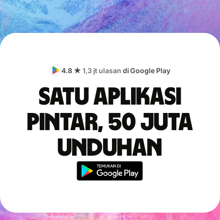
4.8 ★
1,3 jt ulasan
di Google Play
Satu aplikasi
pintar, 50 juta
unduhan