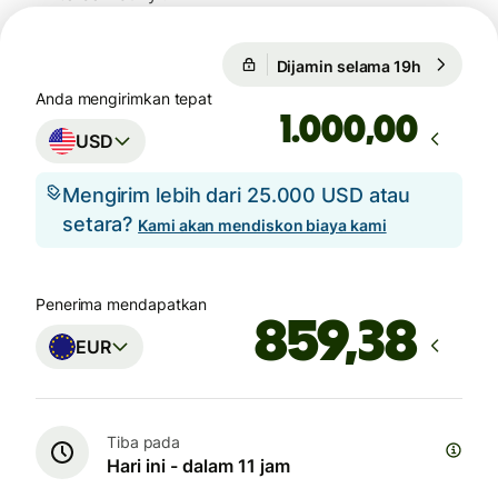
Dijamin selama 19h
1 USD = 0
Dijamin selama 19h
Anda mengirimkan tepat
,00
USD
Mengirim lebih dari 25.000 USD atau
setara?
Kami akan mendiskon biaya kami
Penerima mendapatkan
EUR
Tiba pada
Hari ini - dalam 11 jam