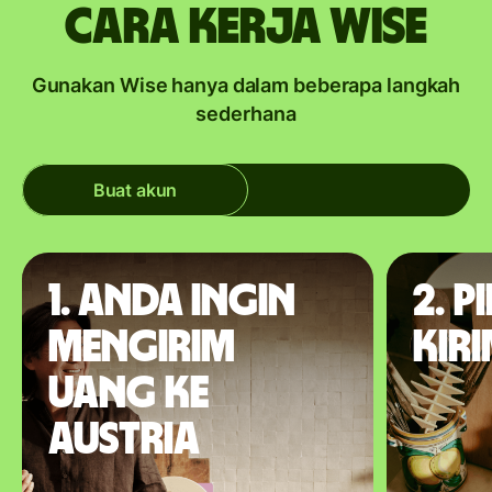
Cara kerja Wise
Gunakan Wise hanya dalam beberapa langkah
sederhana
Buat akun
1. Anda ingin
2. P
mengirim
kir
uang ke
Austria