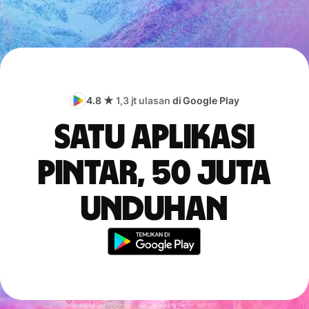
4.8 ★
1,3 jt ulasan
di Google Play
Satu aplikasi
pintar, 50 juta
unduhan