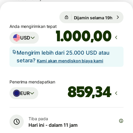
Dijamin selama 19h
1 USD = 0
1 USD = 0,8679 EUR
Anda mengirimkan tepat
,00
USD
Mengirim lebih dari 25.000 USD atau
setara?
Kami akan mendiskon biaya kami
Penerima mendapatkan
EUR
Tiba pada
Hari ini - dalam 11 jam