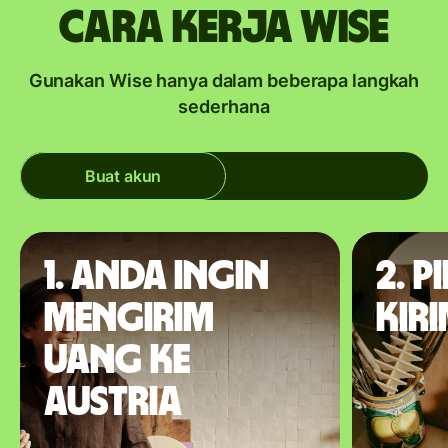
Cara kerja Wise
Gunakan Wise hanya dalam beberapa langkah
sederhana
Buat akun
1. Anda ingin
2. P
mengirim
kir
uang ke
Austria