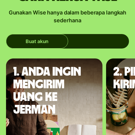
Gunakan Wise hanya dalam beberapa langkah
sederhana
Buat akun
1. Anda ingin
2. P
mengirim
kir
uang ke
Jerman