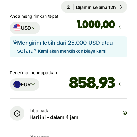
Dijamin selama 12h
1 USD = 0
Dijamin selama 12h
Anda mengirimkan tepat
,00
USD
Mengirim lebih dari 25.000 USD atau
setara?
Kami akan mendiskon biaya kami
Penerima mendapatkan
EUR
Tiba pada
Hari ini - dalam 4 jam