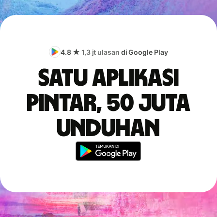
4.8 ★
1,3 jt ulasan
di Google Play
Satu aplikasi
pintar, 50 juta
unduhan