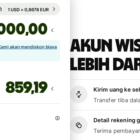
Dijamin selama 8h
1 USD = 0,8678 EUR
Dijamin selama 8h
,00
Akun Wi
Kami akan mendiskon biaya
lebih dar
Kirim uang ke se
Transfer tiba dal
Detail rekening g
Terima pembayar