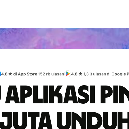
4.8 ★ di App Store
152 rb ulasan
4.8 ★
1,3 jt ulasan
di Google P
 aplikasi pi
 juta undu