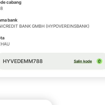
ode cabang
88
ama bank
NICREDIT BANK GMBH (HYPOVEREINSBANK)
ta
EHAU
HYVEDEMM788
Salin kode