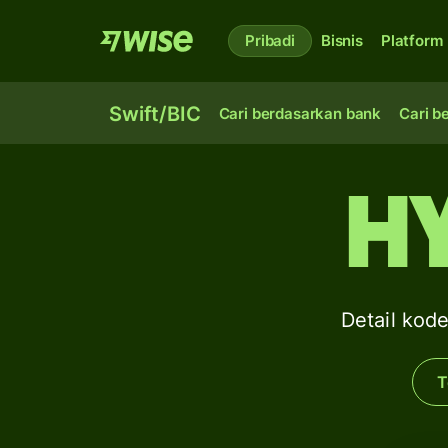
Pribadi
Bisnis
Platform
Swift/BIC
Cari berdasarkan bank
Cari b
H
Detail ko
T