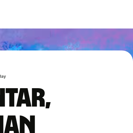
lay
ntar,
han