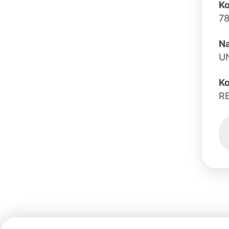
K
7
N
U
Ko
R