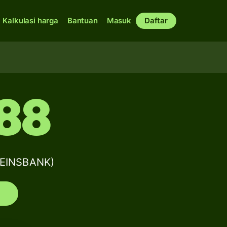
Kalkulasi harga
Bantuan
Masuk
Daftar
88
REINSBANK)