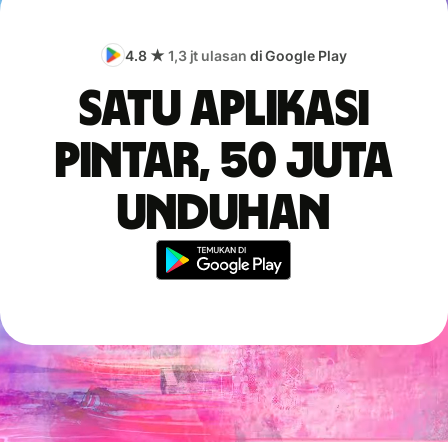
4.8 ★
1,3 jt ulasan
di Google Play
Satu aplikasi
pintar, 50 juta
unduhan