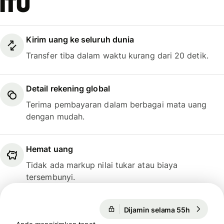
itu
Kirim uang ke seluruh dunia
Transfer tiba dalam waktu kurang dari 20 detik.
Detail rekening global
Terima pembayaran dalam berbagai mata uang
dengan mudah.
Hemat uang
Tidak ada markup nilai tukar atau biaya
tersembunyi.
Dijamin selama 55h
1 USD = 
Dijamin selama 55h