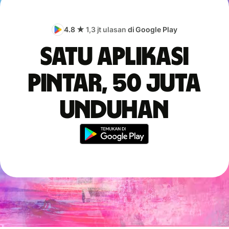
4.8 ★
1,3 jt ulasan
di Google Play
Satu aplikasi
pintar, 50 juta
unduhan