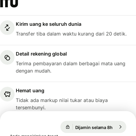
itu
Kirim uang ke seluruh dunia
Transfer tiba dalam waktu kurang dari 20 detik.
Detail rekening global
Terima pembayaran dalam berbagai mata uang
dengan mudah.
Hemat uang
Tidak ada markup nilai tukar atau biaya
tersembunyi.
Dijamin selama 8h
1 USD = 0,
Dijamin selama 8h