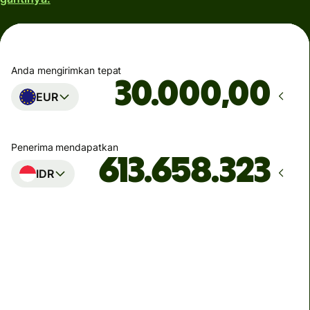
Anda mengirimkan tepat
,00
EUR
Penerima mendapatkan
IDR
Tiba pada
sebelum Senin
Biaya total
175 EUR
Termasuk dalam jumlah