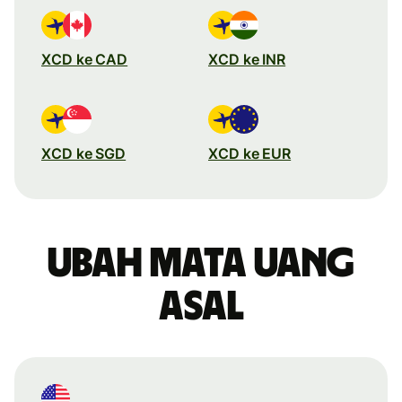
XCD ke CAD
XCD ke INR
XCD ke SGD
XCD ke EUR
Ubah mata uang
asal