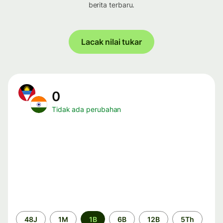
berita terbaru.
Lacak nilai tukar
0
Tidak ada perubahan
Periode
48J
1M
1B
6B
12B
5Th