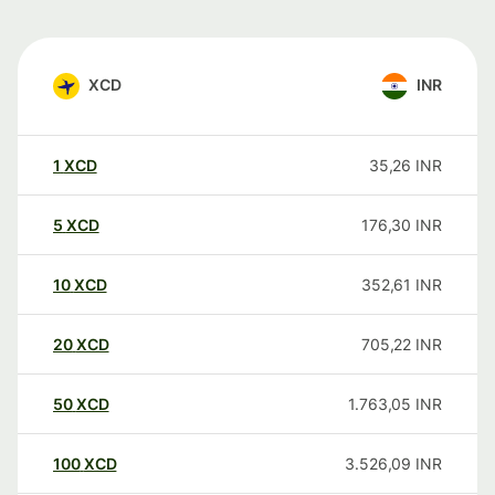
XCD
INR
1
XCD
35,26
INR
5
XCD
176,30
INR
10
XCD
352,61
INR
20
XCD
705,22
INR
50
XCD
1.763,05
INR
100
XCD
3.526,09
INR