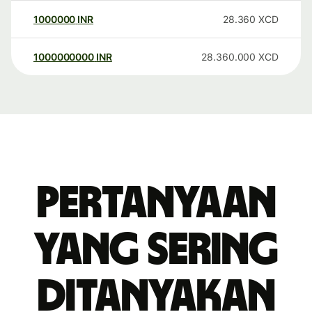
1000000
INR
28.360
XCD
1000000000
INR
28.360.000
XCD
Pertanyaan
yang sering
ditanyakan