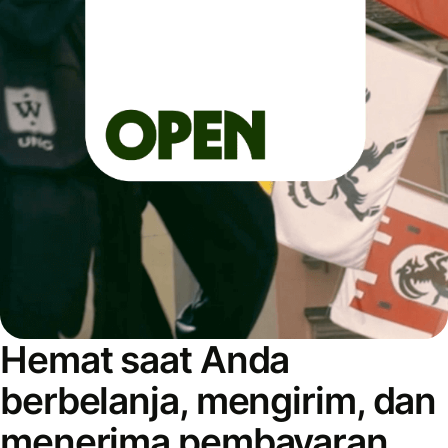
Hemat saat Anda
berbelanja, mengirim, dan
menerima pembayaran