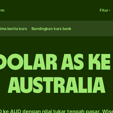
orm
Fitur
ima berita kurs
Bandingkan kurs bank
dolar AS k
Australia
 ke AUD dengan nilai tukar tengah pasar. Wis