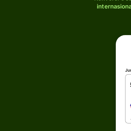
internasion
Ju