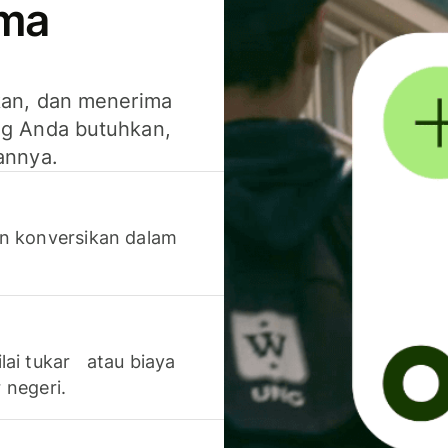
ima
kan, dan menerima
g Anda butuhkan,
annya.
n konversikan dalam
lai tukar atau biaya
 negeri.