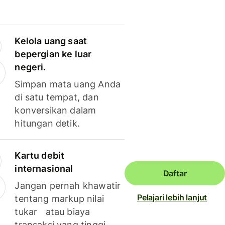
Kelola uang saat
bepergian ke luar
negeri.
Simpan mata uang Anda
di satu tempat, dan
konversikan dalam
hitungan detik.
Kartu debit
internasional
Daftar
Jangan pernah khawatir
Pelajari lebih lanjut
tentang markup nilai
tukar atau biaya
transaksi yang tinggi