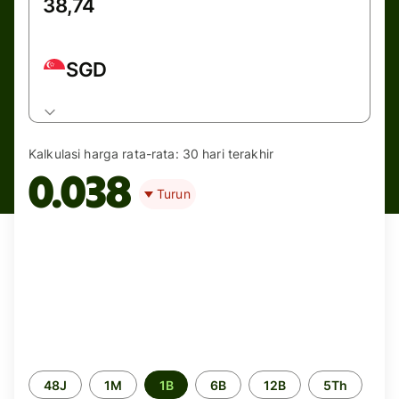
SGD
Kalkulasi harga rata-rata:
30 hari terakhir
0.038
Turun
Periode
48J
1M
1B
6B
12B
5Th
waktu