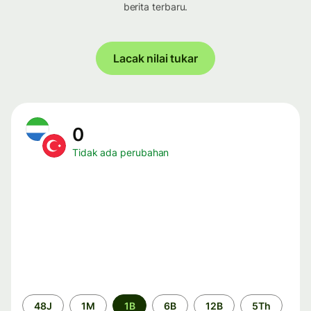
berita terbaru.
Lacak nilai tukar
0
Tidak ada perubahan
Periode
48J
1M
1B
6B
12B
5Th