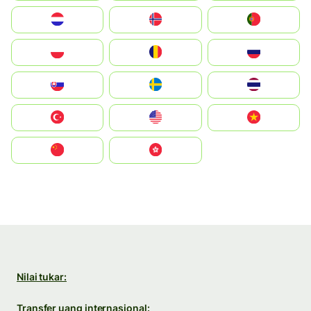
Nederland
Norge
Portugal
Polska
România
Россия
Slovensko
Ruoŧŧa
ไทย
Türkiye
United States
Vietnam
中国
中國香港特別行政區
Nilai tukar:
Transfer uang internasional: