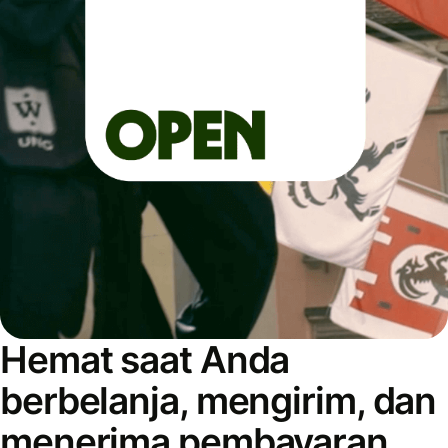
Hemat saat Anda
berbelanja, mengirim, dan
menerima pembayaran