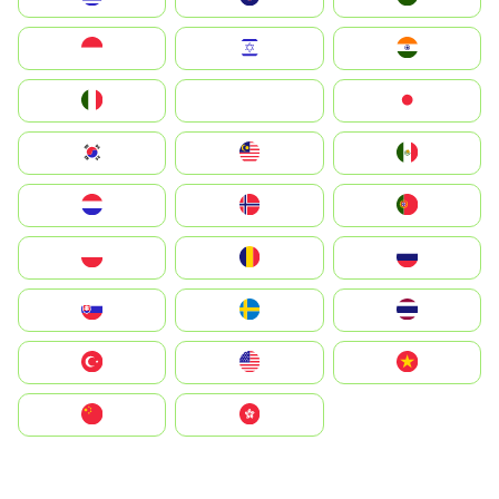
Indonesia
Israel
India
Italia
JA
Japan
South Korea
Malay
Mexico
Nederland
Norge
Portugal
Polska
România
Россия
Slovensko
Ruoŧŧa
ไทย
Türkiye
United States
Vietnam
中国
中國香港特別行政區