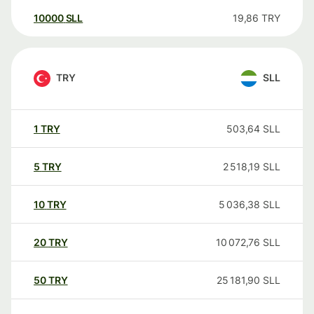
10000
SLL
19,86
TRY
TRY
SLL
1
TRY
503,64
SLL
5
TRY
2 518,19
SLL
10
TRY
5 036,38
SLL
20
TRY
10 072,76
SLL
50
TRY
25 181,90
SLL