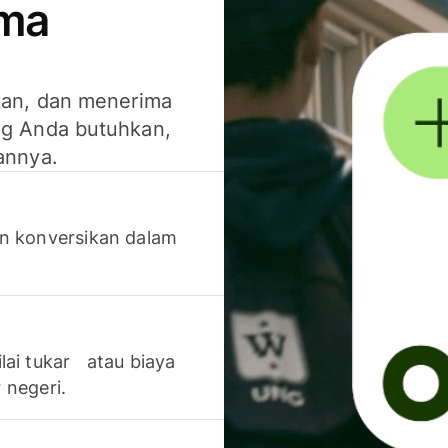
ima
kan, dan menerima
g Anda butuhkan,
annya.
n konversikan dalam
lai tukar atau biaya
 negeri.