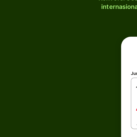
internasion
Ju