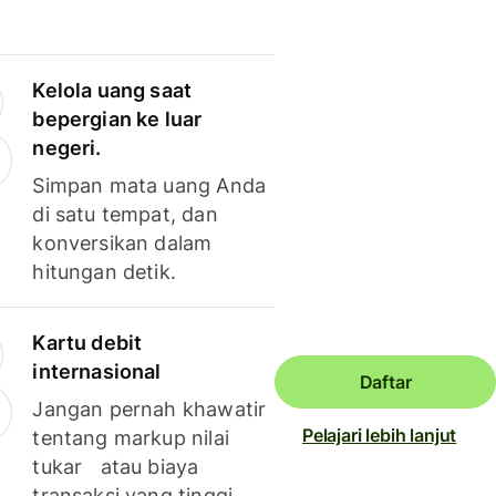
Kelola uang saat
bepergian ke luar
negeri.
Simpan mata uang Anda
di satu tempat, dan
konversikan dalam
hitungan detik.
Kartu debit
internasional
Daftar
Jangan pernah khawatir
Pelajari lebih lanjut
tentang markup nilai
tukar atau biaya
transaksi yang tinggi