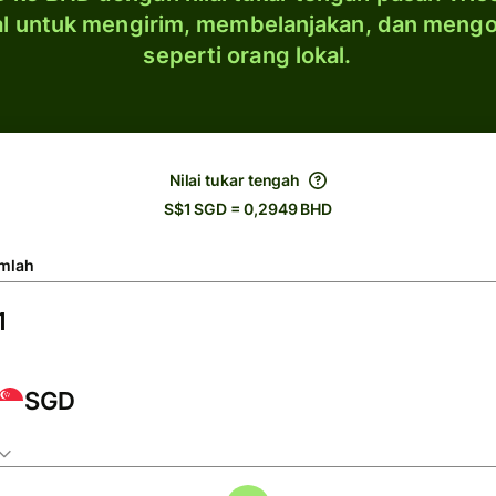
al untuk mengirim, membelanjakan, dan meng
seperti orang lokal.
Nilai tukar tengah
S$1 SGD = 0,2949 BHD
mlah
SGD