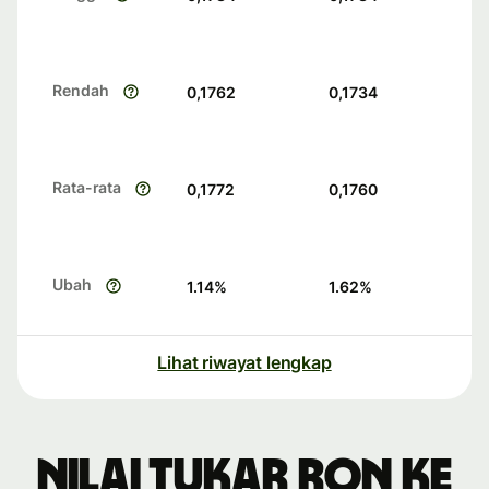
Rendah
0,1762
0,1734
Rata-rata
0,1772
0,1760
Ubah
1.14
%
1.62
%
Lihat riwayat lengkap
Nilai tukar RON ke