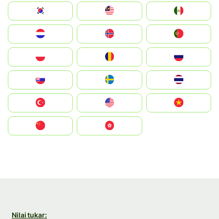
South Korea
Malay
Mexico
Nederland
Norge
Portugal
Polska
România
Россия
Slovensko
Ruoŧŧa
ไทย
Türkiye
United States
Vietnam
中国
中國香港特別行政區
Nilai tukar: