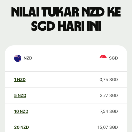
Nilai tukar NZD ke
SGD hari ini
NZD
SGD
1
NZD
0,75
SGD
5
NZD
3,77
SGD
10
NZD
7,54
SGD
20
NZD
15,07
SGD