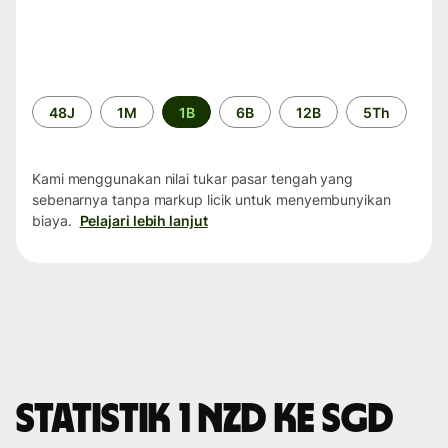
Periode
48J
1M
1B
6B
12B
5Th
waktu
Kami menggunakan nilai tukar pasar tengah yang
sebenarnya tanpa markup licik untuk menyembunyikan
biaya.
Pelajari lebih lanjut
Statistik 1 NZD ke SGD