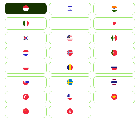
Indonesia
Israel
India
Italia
JA
Japan
South Korea
Malay
Mexico
Nederland
Norge
Portugal
Polska
România
Россия
Slovensko
Ruoŧŧa
ไทย
Türkiye
United States
Vietnam
中国
中國香港特別行政區