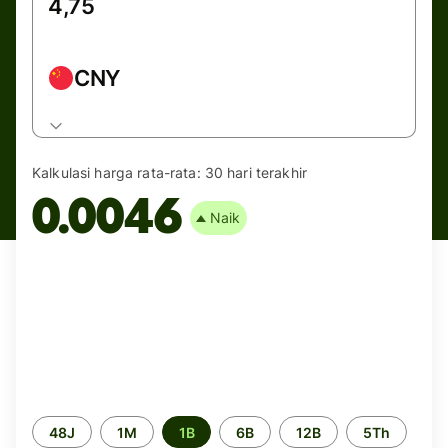
CNY
Kalkulasi harga rata-rata:
30 hari terakhir
0.0046
Naik
Periode
48J
1M
1B
6B
12B
5Th
waktu