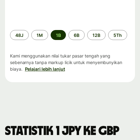
Periode
48J
1M
1B
6B
12B
5Th
waktu
Kami menggunakan nilai tukar pasar tengah yang
sebenarnya tanpa markup licik untuk menyembunyikan
biaya.
Pelajari lebih lanjut
Statistik 1 JPY ke GBP