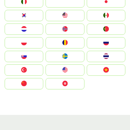
Italia
JA
Japan
South Korea
Malay
Mexico
Nederland
Norge
Portugal
Polska
România
Россия
Slovensko
Ruoŧŧa
ไทย
Türkiye
United States
Vietnam
中国
中國香港特別行政區