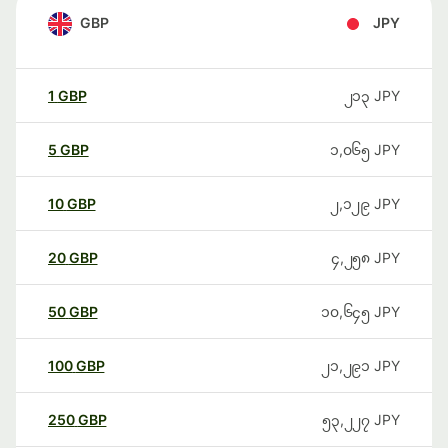
GBP
JPY
1
GBP
၂၁၃
JPY
5
GBP
၁,၀၆၅
JPY
10
GBP
၂,၁၂၉
JPY
20
GBP
၄,၂၅၈
JPY
50
GBP
၁၀,၆၄၅
JPY
100
GBP
၂၁,၂၉၁
JPY
250
GBP
၅၃,၂၂၇
JPY