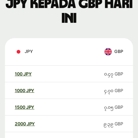
JPY kepada GBP hari
ini
JPY
GBP
100
JPY
၀.၄၇
GBP
1000
JPY
၄.၇၀
GBP
1500
JPY
၇.၀၅
GBP
2000
JPY
၉.၃၉
GBP