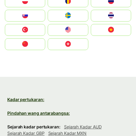
Polska
România
Россия
Slovensko
Ruoŧŧa
ไทย
Türkiye
United States
Vietnam
中国
中國香港特別行政區
Kadar pertukaran:
Pindahan wang antarabangsa:
Sejarah kadar pertukaran:
Sejarah Kadar AUD
Sejarah Kadar GBP
Sejarah Kadar MXN