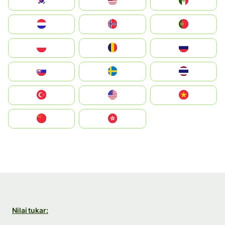
South Korea
Malay
Mexico
Nederland
Norge
Portugal
Polska
România
Россия
Slovensko
Ruoŧŧa
ไทย
Türkiye
United States
Vietnam
中国
中國香港特別行政區
Nilai tukar: