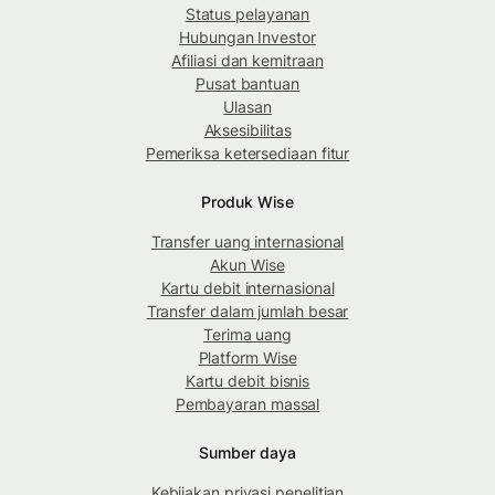
Status pelayanan
Hubungan Investor
Afiliasi dan kemitraan
Pusat bantuan
Ulasan
Aksesibilitas
Pemeriksa ketersediaan fitur
Produk Wise
Transfer uang internasional
Akun Wise
Kartu debit internasional
Transfer dalam jumlah besar
Terima uang
Platform Wise
Kartu debit bisnis
Pembayaran massal
Sumber daya
Kebijakan privasi penelitian