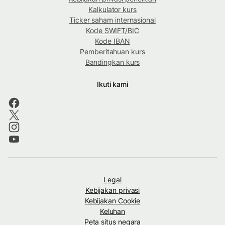
Kalkulator kurs
Ticker saham internasional
Kode SWIFT/BIC
Kode IBAN
Pemberitahuan kurs
Bandingkan kurs
Ikuti kami
Legal
Kebijakan privasi
Kebijakan Cookie
Keluhan
Peta situs negara