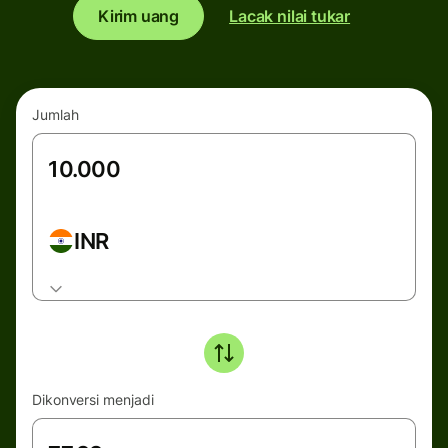
Kirim uang
Lacak nilai tukar
Jumlah
INR
Dikonversi menjadi