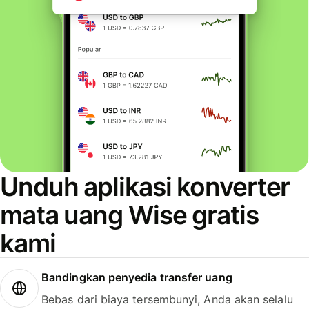
Unduh aplikasi konverter
mata uang Wise gratis
kami
Bandingkan penyedia transfer uang
Bebas dari biaya tersembunyi, Anda akan selalu