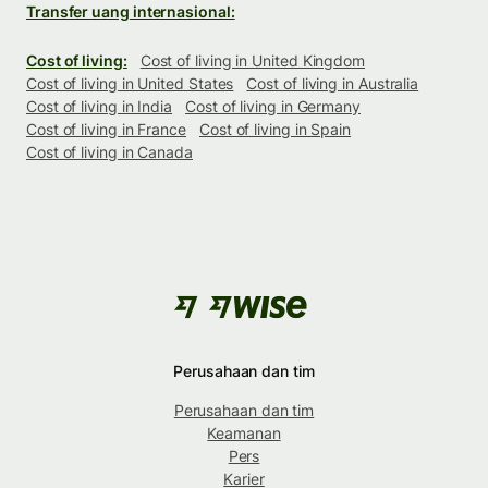
Transfer uang internasional:
Cost of living:
Cost of living in United Kingdom
Cost of living in United States
Cost of living in Australia
Cost of living in India
Cost of living in Germany
Cost of living in France
Cost of living in Spain
Cost of living in Canada
Perusahaan dan tim
Perusahaan dan tim
Keamanan
Pers
Karier