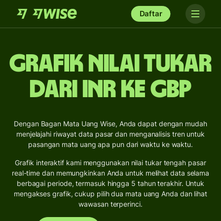
Daftar
Grafik Nilai Tukar
dari INR ke GBP
Dengan Bagan Mata Uang Wise, Anda dapat dengan mudah
menjelajahi riwayat data pasar dan menganalisis tren untuk
pasangan mata uang apa pun dari waktu ke waktu.
Grafik interaktif kami menggunakan nilai tukar tengah pasar
real-time dan memungkinkan Anda untuk melihat data selama
berbagai periode, termasuk hingga 5 tahun terakhir. Untuk
mengakses grafik, cukup pilih dua mata uang Anda dan lihat
wawasan terperinci.