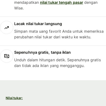
mendapatkan
nilai tukar tengah pasar
dengan
Wise.
Lacak nilai tukar langsung
Simpan mata uang favorit Anda untuk memeriksa
perubahan nilai tukar dari waktu ke waktu.
Sepenuhnya gratis, tanpa iklan
Unduh dalam hitungan detik. Sepenuhnya gratis
dan tidak ada iklan yang mengganggu.
Nilai tukar: