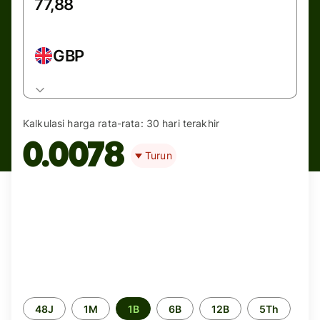
GBP
Kalkulasi harga rata-rata:
30 hari terakhir
0.0078
Turun
Periode
48J
1M
1B
6B
12B
5Th
waktu