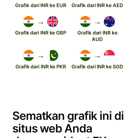
Grafik dari INR ke EUR
Grafik dari INR ke AED
→
→
Grafik dari INR ke GBP
Grafik dari INR ke
AUD
→
→
Grafik dari INR ke PKR
Grafik dari INR ke SGD
Sematkan grafik ini di
situs web Anda