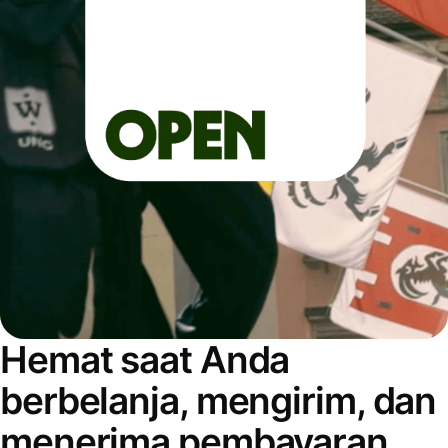
Hemat saat Anda
berbelanja, mengirim, dan
menerima pembayaran