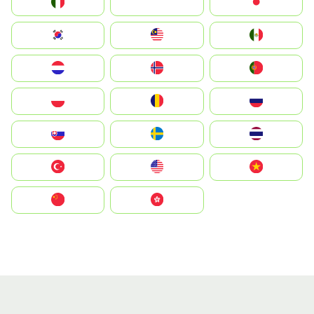
Italia
JA
Japan
South Korea
Malay
Mexico
Nederland
Norge
Portugal
Polska
România
Россия
Slovensko
Ruoŧŧa
ไทย
Türkiye
United States
Vietnam
中国
中國香港特別行政區