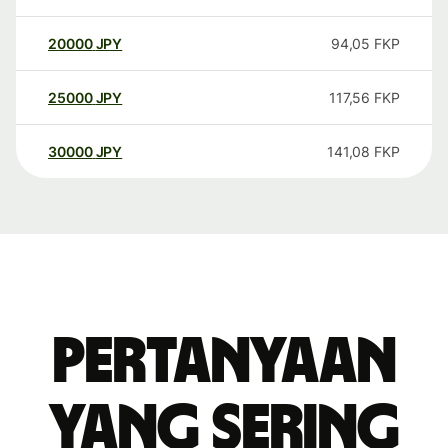
20000
JPY
94,05
FKP
25000
JPY
117,56
FKP
30000
JPY
141,08
FKP
Pertanyaan
yang sering