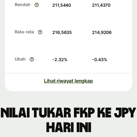
Rendah
211,5440
211,4370
Rata-rata
216,5635
214,9206
Ubah
-2.32
%
-0.43
%
Lihat riwayat lengkap
Nilai tukar FKP ke JPY
hari ini