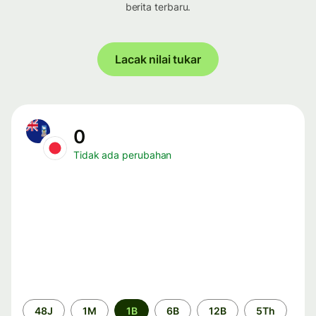
berita terbaru.
Lacak nilai tukar
0
Tidak ada perubahan
Periode
48J
1M
1B
6B
12B
5Th