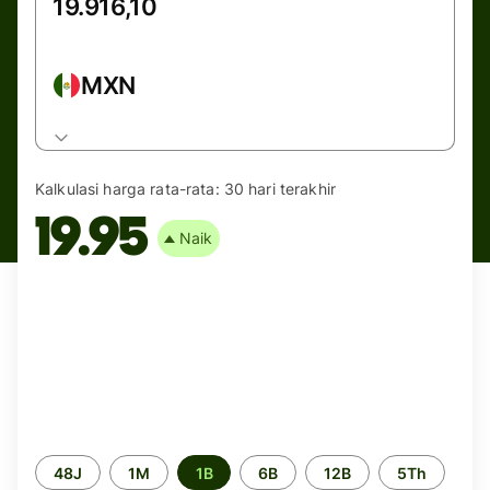
MXN
Kalkulasi harga rata-rata:
30 hari terakhir
19.95
Naik
Periode
48J
1M
1B
6B
12B
5Th
waktu