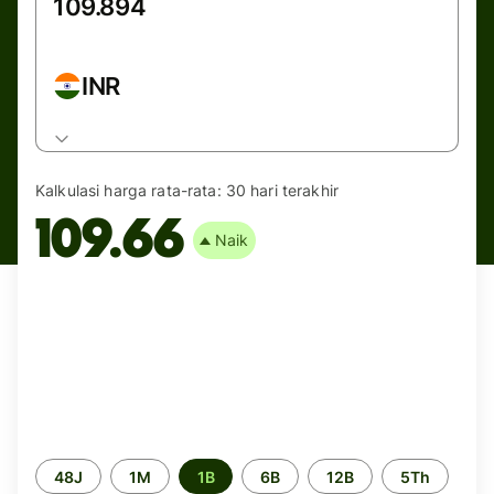
INR
Kalkulasi harga rata-rata:
30 hari terakhir
109.66
Naik
Periode
48J
1M
1B
6B
12B
5Th
waktu