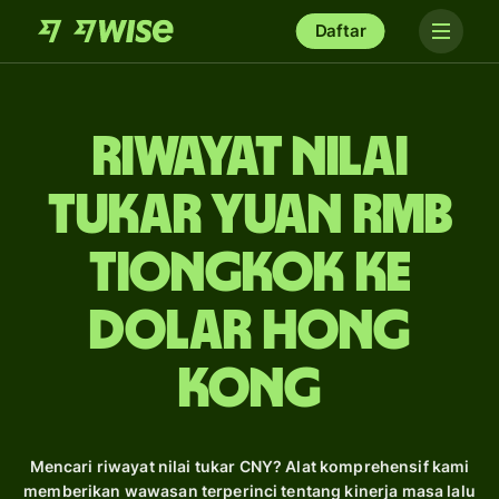
Daftar
Riwayat Nilai
Tukar yuan rmb
Tiongkok ke
dolar Hong
Kong
Mencari riwayat nilai tukar CNY? Alat komprehensif kami
memberikan wawasan terperinci tentang kinerja masa lalu