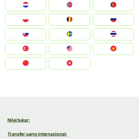
Nederland
Norge
Portugal
Polska
România
Россия
Slovensko
Ruoŧŧa
ไทย
Türkiye
United States
Vietnam
中国
中國香港特別行政區
Nilai tukar:
Transfer uang internasional: