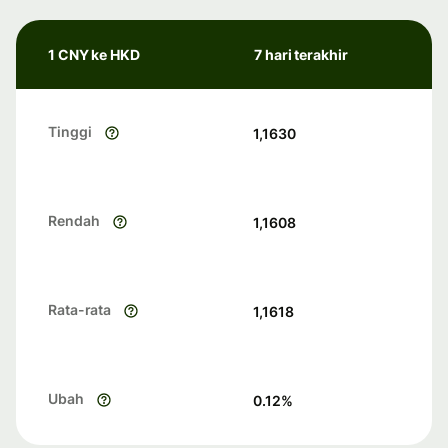
1 CNY ke HKD
7 hari terakhir
Tinggi
1,1630
Rendah
1,1608
Rata-rata
1,1618
Ubah
0.12
%