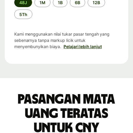
Periode
48J
1M
1B
6B
12B
waktu
5Th
Kami menggunakan nilai tukar pasar tengah yang
sebenarnya tanpa markup licik untuk
menyembunyikan biaya.
Pelajari lebih lanjut
Pasangan mata
uang teratas
untuk CNY