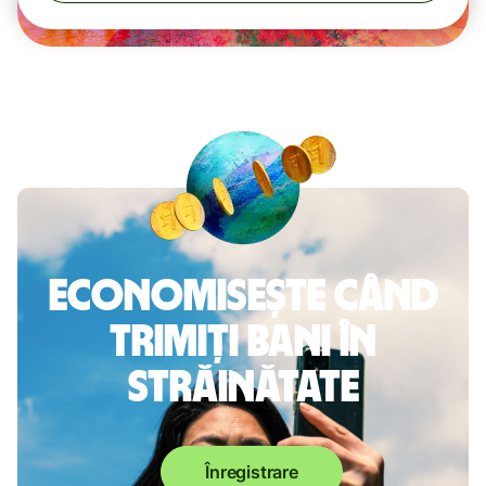
Economisește când
trimiți bani în
străinătate
Înregistrare