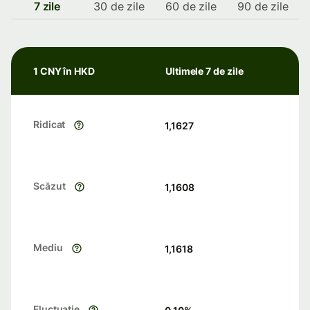
7 zile
30 de zile
60 de zile
90 de zile
1 CNY în HKD
Ultimele 7 de zile
Ridicat
1,1627
Scăzut
1,1608
Mediu
1,1618
Fluctuație