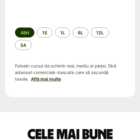
Perioada
48H
1S
1L
6L
12L
5A
Folosim cursul de schimb real, mediu al pieței, fără
adaosuri comerciale mascate care să ascundă
taxele.
Află mai multe
Cele mai bune