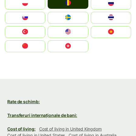
România
Polska
Россия
Slovensko
Ruoŧŧa
ไทย
Türkiye
United States
Vietnam
中国
中國香港特別行政區
Rate de schimb:
Transferuri internaționale de bani:
Cost of living:
Cost of living in United Kingdom
Cost of living in United States
Cost of living in Australia