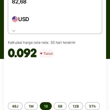
USD
Kalkulasi harga rata-rata:
30 hari terakhir
0.092
Turun
Periode
48J
1M
1B
6B
12B
5Th
waktu