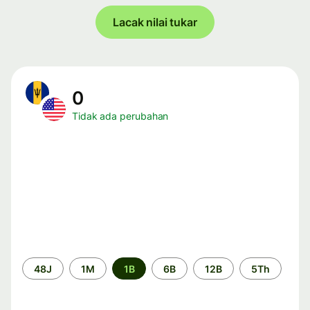
Lacak nilai tukar
0
Tidak ada perubahan
Periode
48J
1M
1B
6B
12B
5Th
waktu