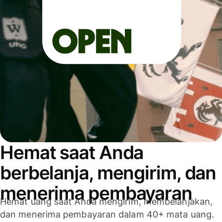
Hemat saat Anda
berbelanja, mengirim, dan
menerima pembayaran
Hemat uang saat Anda mengirim, membelanjakan,
dan menerima pembayaran dalam 40+ mata uang.