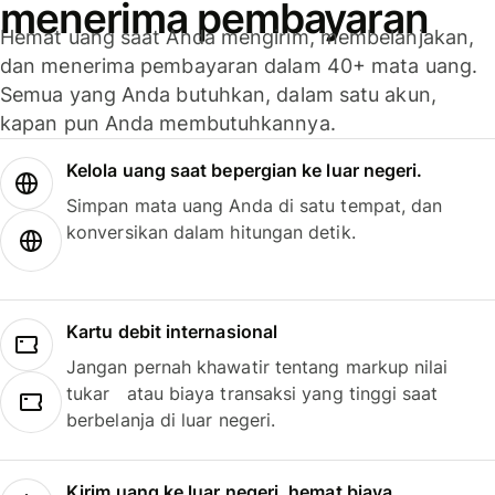
menerima pembayaran
Hemat uang saat Anda mengirim, membelanjakan,
dan menerima pembayaran dalam 40+ mata uang.
Semua yang Anda butuhkan, dalam satu akun,
kapan pun Anda membutuhkannya.
Kelola uang saat bepergian ke luar negeri.
Simpan mata uang Anda di satu tempat, dan
konversikan dalam hitungan detik.
Kartu debit internasional
Jangan pernah khawatir tentang markup nilai
tukar atau biaya transaksi yang tinggi saat
berbelanja di luar negeri.
Kirim uang ke luar negeri, hemat biaya