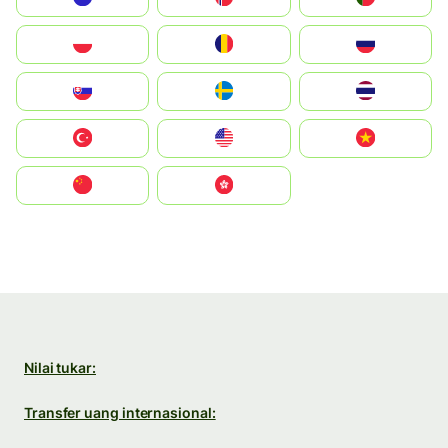
Polska
România
Россия
Slovensko
Ruoŧŧa
ไทย
Türkiye
United States
Vietnam
中国
中國香港特別行政區
Nilai tukar:
Transfer uang internasional: