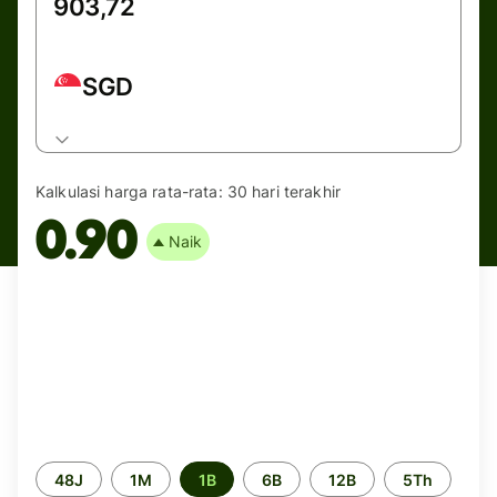
SGD
Kalkulasi harga rata-rata:
30 hari terakhir
0.90
Naik
Periode
48J
1M
1B
6B
12B
5Th
waktu