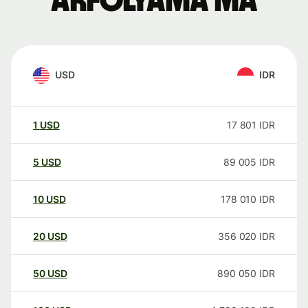
árfolyama ma
USD
IDR
1
USD
17 801
IDR
5
USD
89 005
IDR
10
USD
178 010
IDR
20
USD
356 020
IDR
50
USD
890 050
IDR