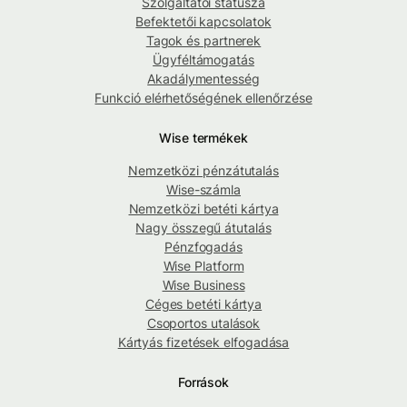
Szolgáltatói státusza
Befektetői kapcsolatok
Tagok és partnerek
Ügyféltámogatás
Akadálymentesség
Funkció elérhetőségének ellenőrzése
Wise termékek
Nemzetközi pénzátutalás
Wise-számla
Nemzetközi betéti kártya
Nagy összegű átutalás
Pénzfogadás
Wise Platform
Wise Business
Céges betéti kártya
Csoportos utalások
Kártyás fizetések elfogadása
Források