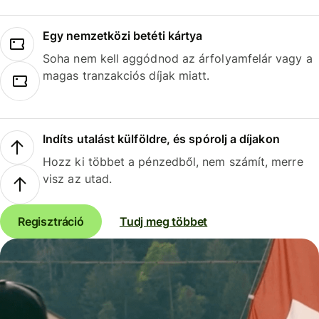
Egy nemzetközi betéti kártya
Soha nem kell aggódnod az árfolyamfelár vagy a
magas tranzakciós díjak miatt.
Indíts utalást külföldre, és spórolj a díjakon
Hozz ki többet a pénzedből, nem számít, merre
visz az utad.
Regisztráció
Tudj meg többet