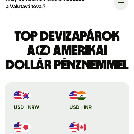
a Valutaváltóval?
Top devizapárok
a(z) amerikai
dollár pénznemmel
USD - KRW
USD - INR