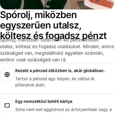
Spórolj, miközben
egyszerűen utalsz,
költesz és fogadsz pénzt
Spórolj, miközben több mint 40 pénznemben
utalsz, költesz és fogadsz utalásokat. Minden, amire
szükséged van, megtalálható egyetlen számlán,
amikor csak szükséged van rá.
Kezeld a pénzed útközben is, akár globálisan.
Tartsd a pénzed egy helyen, és váltsd át
pillanatok alatt.
Egy nemzetközi betéti kártya
Soha nem kell aggódnod az árfolyamfelár vagy a