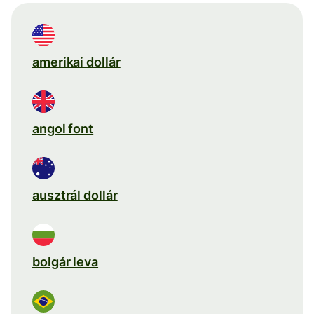
amerikai dollár
angol font
ausztrál dollár
bolgár leva