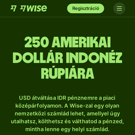
Regisztráció
250 amerikai
dollár indonéz
rúpiára
USD átváltása IDR pénznemre a piaci
középárfolyamon. A Wise-zal egy olyan
nemzetközi számlád lehet, amellyel úgy
utalhatsz, költhetsz és válthatod a pénzed,
mintha lenne egy helyi számlád.