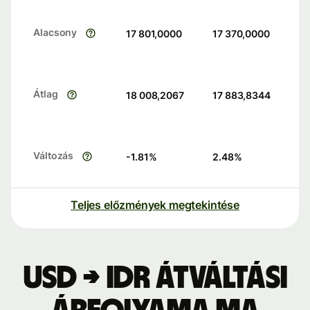
Alacsony
17 801,0000
17 370,0000
Átlag
18 008,2067
17 883,8344
Változás
-1.81
%
2.48
%
Teljes előzmények megtekintése
USD → IDR átváltási