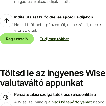
magas tranzakciós díjak miatt.
Indíts utalást külföldre, és spórolj a díjakon
Hozz ki többet a pénzedből, nem számít, merre
visz az utad.
Regisztráció
Tudj meg többet
Töltsd le az ingyenes Wise
valutaváltó appunkat
Pénzátutalási szolgáltatók összehasonlítása
A Wise-zal mindig
a piaci középárfolyamot
kapod,