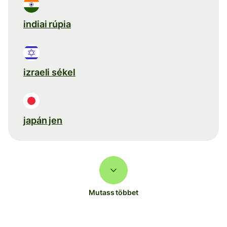
indiai rúpia
izraeli sékel
japán jen
Mutass többet