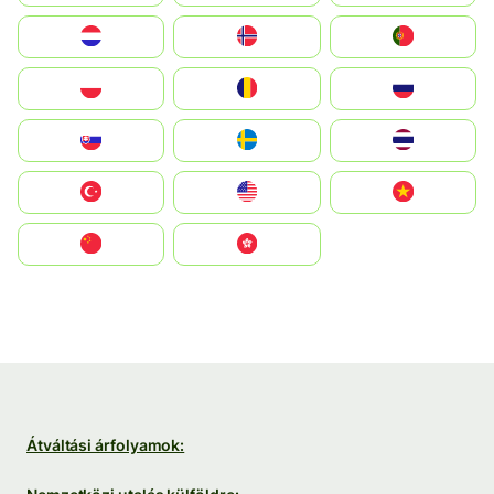
Nederland
Norge
Portugal
Polska
România
Россия
Slovensko
Ruoŧŧa
ไทย
Türkiye
United States
Vietnam
中国
中國香港特別行政區
Átváltási árfolyamok: