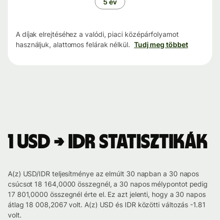
5 év
A díjak elrejtéséhez a valódi, piaci középárfolyamot
használjuk, alattomos felárak nélkül.
Tudj meg többet
1 USD → IDR statisztikák
A(z) USD/IDR teljesítménye az elmúlt 30 napban a 30 napos
csúcsot 18 164,0000 összegnél, a 30 napos mélypontot pedig
17 801,0000 összegnél érte el. Ez azt jelenti, hogy a 30 napos
átlag 18 008,2067 volt. A(z) USD és IDR közötti változás -1.81
volt.