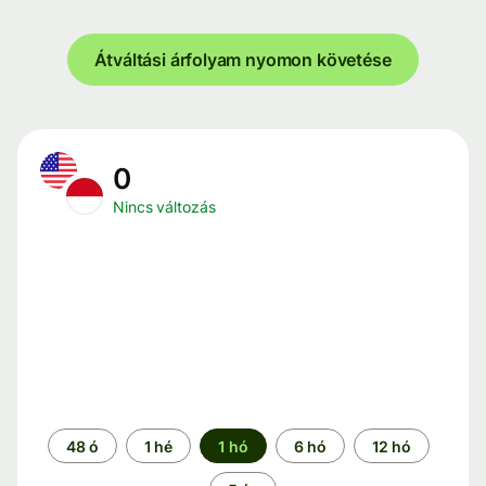
Átváltási árfolyam nyomon követése
0
Nincs változás
Időszak
48 ó
1 hé
1 hó
6 hó
12 hó