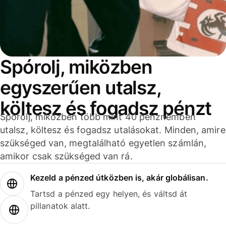
Spórolj, miközben
egyszerűen utalsz,
költesz és fogadsz pénzt
Spórolj, miközben több mint 40 pénznemben
utalsz, költesz és fogadsz utalásokat. Minden, amire
szükséged van, megtalálható egyetlen számlán,
amikor csak szükséged van rá.
Kezeld a pénzed útközben is, akár globálisan.
Tartsd a pénzed egy helyen, és váltsd át
pillanatok alatt.