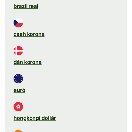
brazil real
cseh korona
dán korona
euró
hongkongi dollár