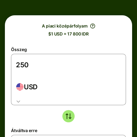
A piaci középárfolyam
$1 USD = 17 800 IDR
Összeg
USD
Átváltva erre