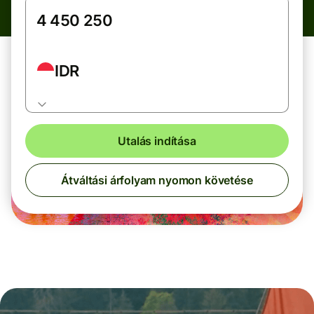
IDR
Utalás indítása
Átváltási árfolyam nyomon követése