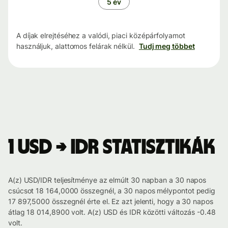
5 év
A díjak elrejtéséhez a valódi, piaci középárfolyamot
használjuk, alattomos felárak nélkül.
Tudj meg többet
1 USD → IDR statisztikák
A(z) USD/IDR teljesítménye az elmúlt 30 napban a 30 napos
csúcsot 18 164,0000 összegnél, a 30 napos mélypontot pedig
17 897,5000 összegnél érte el. Ez azt jelenti, hogy a 30 napos
átlag 18 014,8900 volt. A(z) USD és IDR közötti változás -0.48
volt.