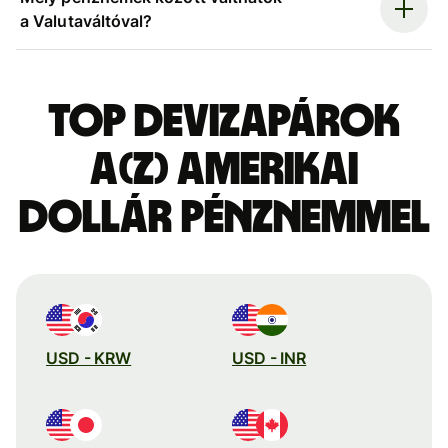
a Valutaváltóval?
Top devizapárok
a(z) amerikai
dollár pénznemmel
USD - KRW
USD - INR