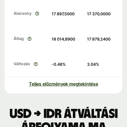
Alacsony
17 897,5000
17 370,0000
Átlag
18 014,8900
17 879,2400
Változás
-0.48
%
3.04
%
Teljes előzmények megtekintése
USD → IDR átváltási