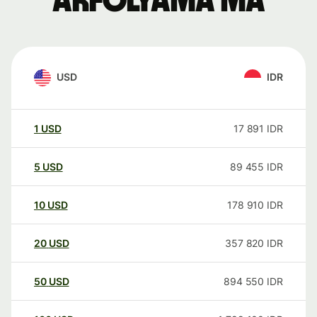
árfolyama ma
USD
IDR
1
USD
17 891
IDR
5
USD
89 455
IDR
10
USD
178 910
IDR
20
USD
357 820
IDR
50
USD
894 550
IDR