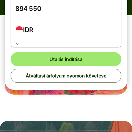
IDR
Utalás indítása
Átváltási árfolyam nyomon követése