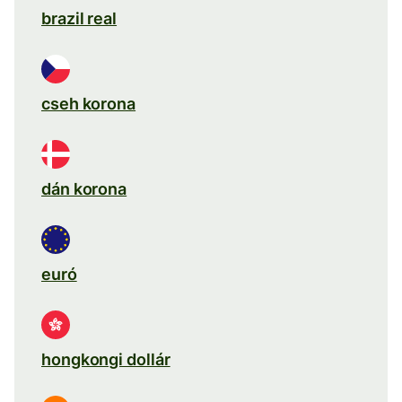
brazil real
cseh korona
dán korona
euró
hongkongi dollár