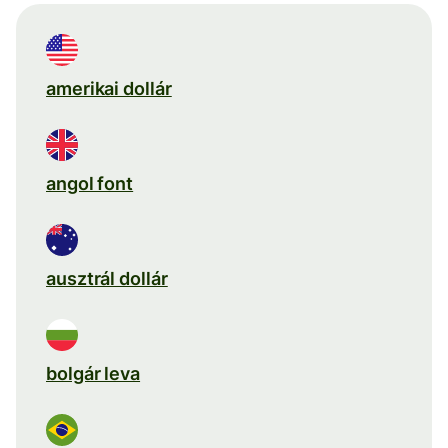
amerikai dollár
angol font
ausztrál dollár
bolgár leva