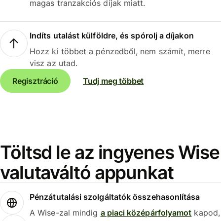
magas tranzakciós díjak miatt.
Indíts utalást külföldre, és spórolj a díjakon
Hozz ki többet a pénzedből, nem számít, merre
visz az utad.
Regisztráció
Tudj meg többet
Töltsd le az ingyenes Wise
valutaváltó appunkat
Pénzátutalási szolgáltatók összehasonlítása
A Wise-zal mindig
a piaci középárfolyamot
kapod,