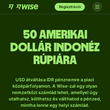
Regisztráció
50 amerikai
dollár indonéz
rúpiára
USD átváltása IDR pénznemre a piaci
középárfolyamon. A Wise-zal egy olyan
nemzetközi számlád lehet, amellyel úgy
utalhatsz, költhetsz és válthatod a pénzed,
mintha lenne egy helyi számlád.