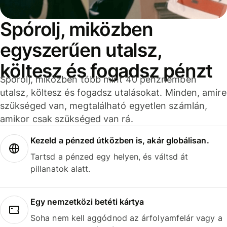
Spórolj, miközben
egyszerűen utalsz,
költesz és fogadsz pénzt
Spórolj, miközben több mint 40 pénznemben
utalsz, költesz és fogadsz utalásokat. Minden, amire
szükséged van, megtalálható egyetlen számlán,
amikor csak szükséged van rá.
Kezeld a pénzed útközben is, akár globálisan.
Tartsd a pénzed egy helyen, és váltsd át
pillanatok alatt.
Egy nemzetközi betéti kártya
Soha nem kell aggódnod az árfolyamfelár vagy a