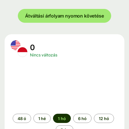
Átváltási árfolyam nyomon követése
0
Nincs változás
Időszak
48 ó
1 hé
1 hó
6 hó
12 hó