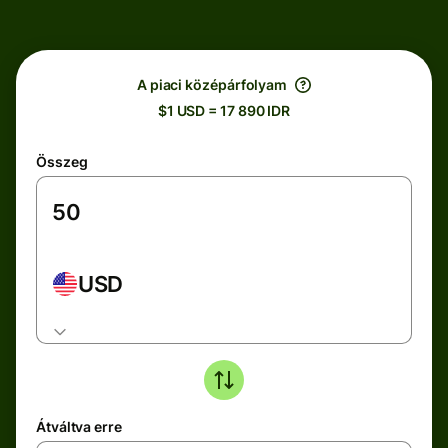
A piaci középárfolyam
$1 USD = 17 890 IDR
Összeg
USD
Átváltva erre