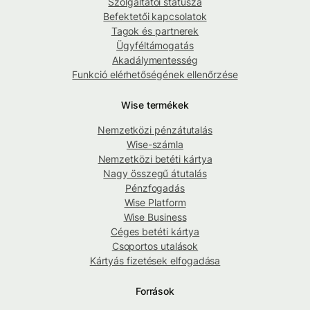
Szolgáltatói státusza
Befektetői kapcsolatok
Tagok és partnerek
Ügyféltámogatás
Akadálymentesség
Funkció elérhetőségének ellenőrzése
Wise termékek
Nemzetközi pénzátutalás
Wise-számla
Nemzetközi betéti kártya
Nagy összegű átutalás
Pénzfogadás
Wise Platform
Wise Business
Céges betéti kártya
Csoportos utalások
Kártyás fizetések elfogadása
Források