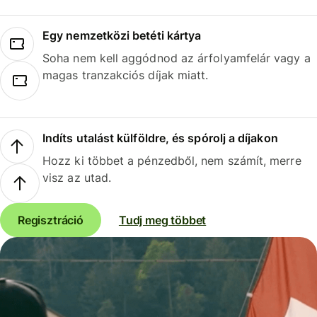
Egy nemzetközi betéti kártya
Soha nem kell aggódnod az árfolyamfelár vagy a
magas tranzakciós díjak miatt.
Indíts utalást külföldre, és spórolj a díjakon
Hozz ki többet a pénzedből, nem számít, merre
visz az utad.
Regisztráció
Tudj meg többet