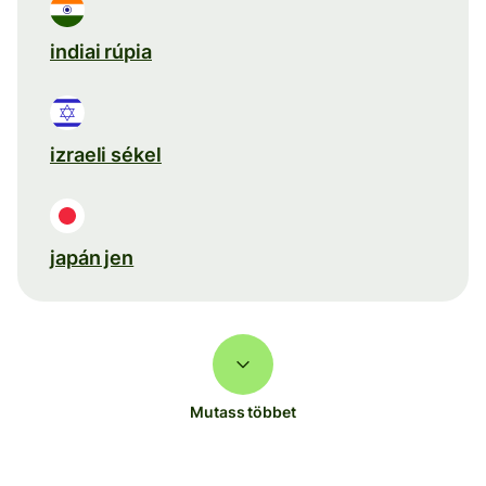
indiai rúpia
izraeli sékel
japán jen
Mutass többet