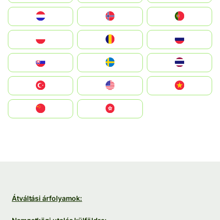
Nederland
Norge
Portugal
Polska
România
Россия
Slovensko
Ruoŧŧa
ไทย
Türkiye
United States
Vietnam
中国
中國香港特別行政區
Átváltási árfolyamok: