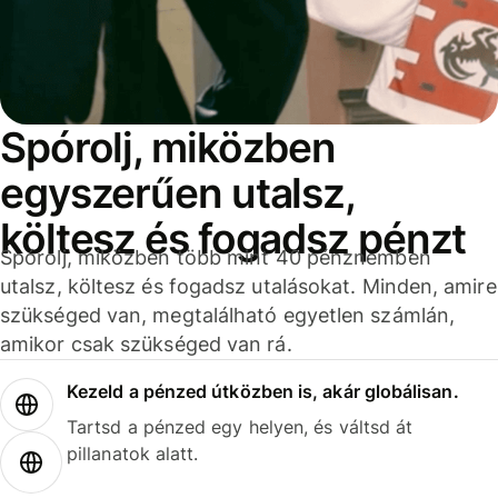
Spórolj, miközben
egyszerűen utalsz,
költesz és fogadsz pénzt
Spórolj, miközben több mint 40 pénznemben
utalsz, költesz és fogadsz utalásokat. Minden, amire
szükséged van, megtalálható egyetlen számlán,
amikor csak szükséged van rá.
Kezeld a pénzed útközben is, akár globálisan.
Tartsd a pénzed egy helyen, és váltsd át
pillanatok alatt.