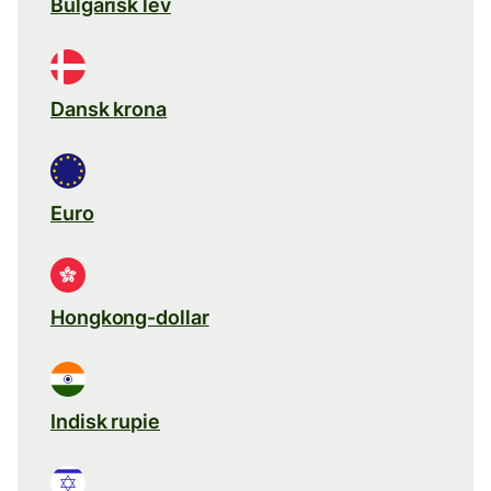
Bulgarisk lev
Dansk krona
Euro
Hongkong-dollar
Indisk rupie