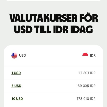
Valutakurser för
USD till IDR idag
USD
IDR
1
USD
17 801
IDR
5
USD
89 005
IDR
10
USD
178 010
IDR