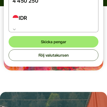
IDR
Skicka pengar
Följ valutakursen