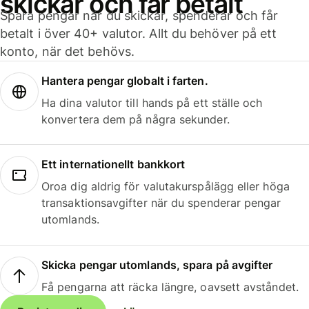
skickar och får betalt
Spara pengar när du skickar, spenderar och får
betalt i över 40+ valutor. Allt du behöver på ett
konto, när det behövs.
Hantera pengar globalt i farten.
Ha dina valutor till hands på ett ställe och
konvertera dem på några sekunder.
Ett internationellt bankkort
Oroa dig aldrig för valutakurspålägg eller höga
transaktionsavgifter när du spenderar pengar
utomlands.
Skicka pengar utomlands, spara på avgifter
Få pengarna att räcka längre, oavsett avståndet.