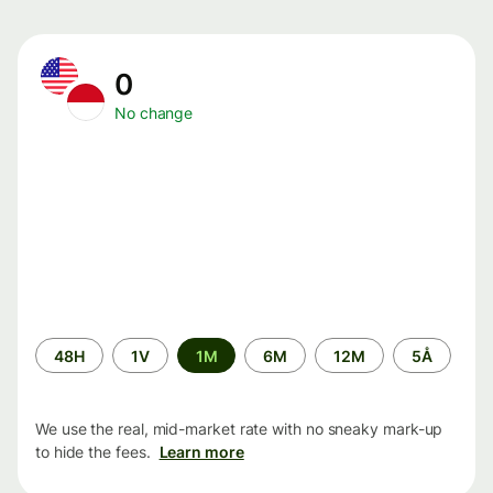
0
No change
Time
48H
1V
1M
6M
12M
5Å
period
We use the real, mid-market rate with no sneaky mark-up
to hide the fees.
Learn more