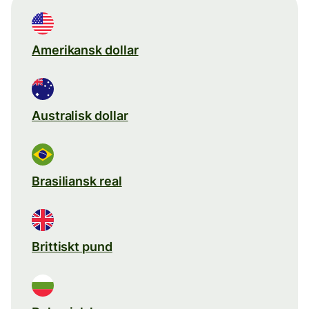
Amerikansk dollar
Australisk dollar
Brasiliansk real
Brittiskt pund