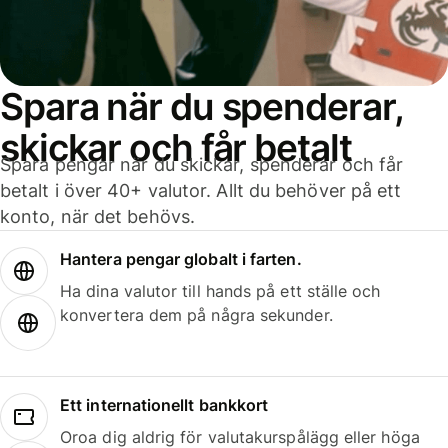
Spara när du spenderar,
skickar och får betalt
Spara pengar när du skickar, spenderar och får
betalt i över 40+ valutor. Allt du behöver på ett
konto, när det behövs.
Hantera pengar globalt i farten.
Ha dina valutor till hands på ett ställe och
konvertera dem på några sekunder.
Ett internationellt bankkort
Oroa dig aldrig för valutakurspålägg eller höga