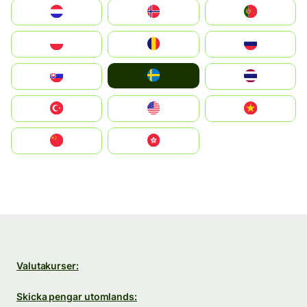
Nederland
Norge
Portugal
Polska
România
Россия
Ruoŧŧa
Slovensko
ไทย
Türkiye
United States
Vietnam
中国
中國香港特別行政區
Valutakurser:
Skicka pengar utomlands: