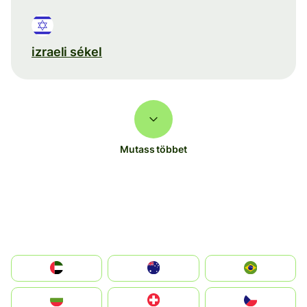
izraeli sékel
Mutass többet
الإمارات العربية المتحدة
Australia
Brazil
България
Switzerland
Czechia