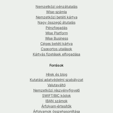
Nemzetközi pénzátutalás
Wise-számla
Nemzetközi betéti kártya
Nagy összegű átutalás
Pénzfogadás
Wise Platform
Wise Business
Céges betéti kártya
Csoportos utalások
Kártyás fizetések elfogadása
Források
Hírek és blog
Kutatási adatvédelmi szabályzat
Valutaváltó
Nemzetközi részvényfigyelő
SWIFT/BIC kódok
IBAN számok
Árfolyam-értesítők
Árfolyamok összehasonlítása