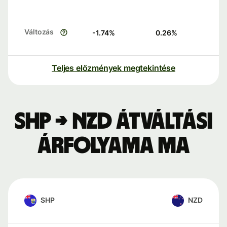
Változás
-1.74
%
0.26
%
Teljes előzmények megtekintése
SHP → NZD átváltási
árfolyama ma
SHP
NZD