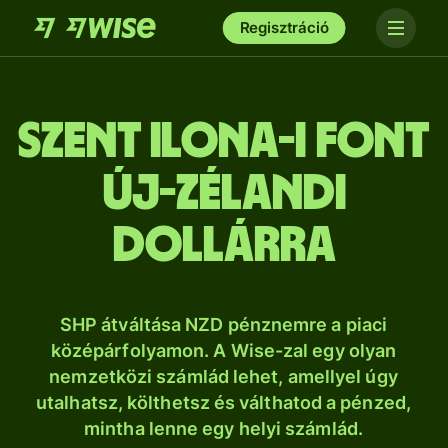
Regisztráció
Szent Ilona-i font
új-zélandi
dollárra
SHP átváltása NZD pénznemre a piaci
középárfolyamon. A Wise-zal egy olyan
nemzetközi számlád lehet, amellyel úgy
utalhatsz, költhetsz és válthatod a pénzed,
mintha lenne egy helyi számlád.