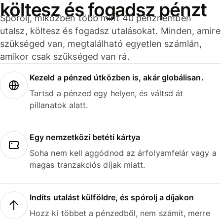
költesz és fogadsz pénzt
Spórolj, miközben több mint 40 pénznemben
utalsz, költesz és fogadsz utalásokat. Minden, amire
szükséged van, megtalálható egyetlen számlán,
amikor csak szükséged van rá.
Kezeld a pénzed útközben is, akár globálisan.
Tartsd a pénzed egy helyen, és váltsd át
pillanatok alatt.
Egy nemzetközi betéti kártya
Soha nem kell aggódnod az árfolyamfelár vagy a
magas tranzakciós díjak miatt.
Indíts utalást külföldre, és spórolj a díjakon
Hozz ki többet a pénzedből, nem számít, merre