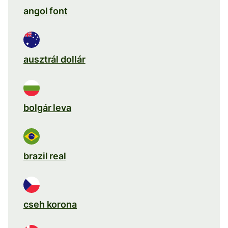
angol font
ausztrál dollár
bolgár leva
brazil real
cseh korona