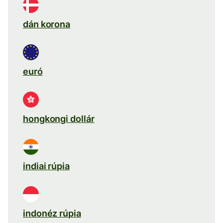
dán korona
euró
hongkongi dollár
indiai rúpia
indonéz rúpia