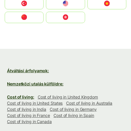
Türkiye
United States
Vietnam
中国
中國香港特別行政區
Átváltási árfolyamok:
Nemzetközi utalás külföldre:
Cost of living:
Cost of living in United Kingdom
Cost of living in United States
Cost of living in Australia
Cost of living in India
Cost of living in Germany
Cost of living in France
Cost of living in Spain
Cost of living in Canada