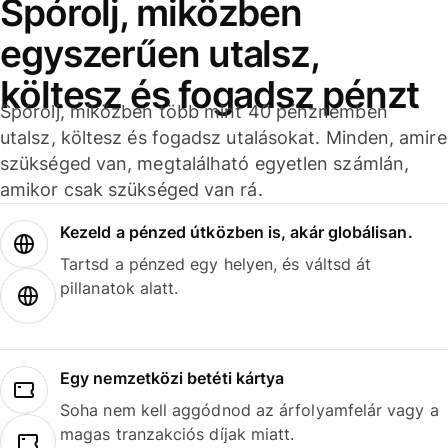
Spórolj, miközben
egyszerűen utalsz,
költesz és fogadsz pénzt
Spórolj, miközben több mint 40 pénznemben
utalsz, költesz és fogadsz utalásokat. Minden, amire
szükséged van, megtalálható egyetlen számlán,
amikor csak szükséged van rá.
Kezeld a pénzed útközben is, akár globálisan.
Tartsd a pénzed egy helyen, és váltsd át
pillanatok alatt.
Egy nemzetközi betéti kártya
Soha nem kell aggódnod az árfolyamfelár vagy a
magas tranzakciós díjak miatt.