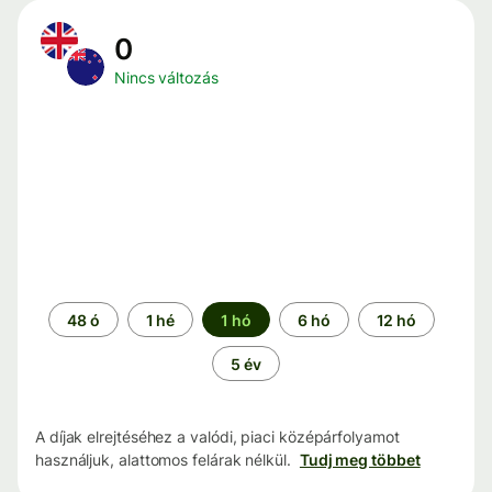
0
Nincs változás
Időszak
48 ó
1 hé
1 hó
6 hó
12 hó
5 év
A díjak elrejtéséhez a valódi, piaci középárfolyamot
használjuk, alattomos felárak nélkül.
Tudj meg többet