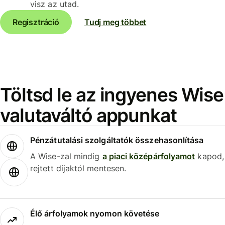
visz az utad.
Regisztráció
Tudj meg többet
Töltsd le az ingyenes Wise
valutaváltó appunkat
Pénzátutalási szolgáltatók összehasonlítása
A Wise-zal mindig
a piaci középárfolyamot
kapod,
rejtett díjaktól mentesen.
Élő árfolyamok nyomon követése