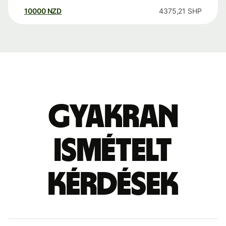
10000
NZD
4375,21
SHP
Gyakran
ismételt
kérdések