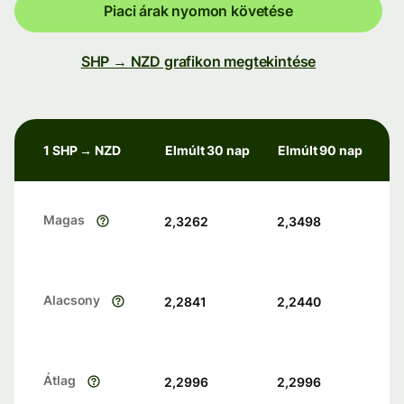
Piaci árak nyomon követése
SHP → NZD grafikon megtekintése
1 SHP → NZD
Elmúlt 30 nap
Elmúlt 90 nap
Magas
2,3262
2,3498
Alacsony
2,2841
2,2440
Átlag
2,2996
2,2996