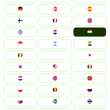
Deutschland
Denmark
España
Suomi
France
United Kingdom
Magyarország
Greece
Hrvatska
Indonesia
Israel
India
Italia
JA
Japan
South Korea
Malay
Mexico
Nederland
Norge
Portugal
Polska
România
Россия
Slovensko
Ruoŧŧa
ไทย