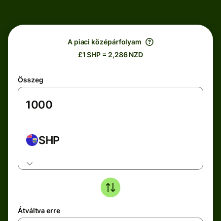
A piaci középárfolyam
£1 SHP = 2,286 NZD
Összeg
SHP
Átváltva erre