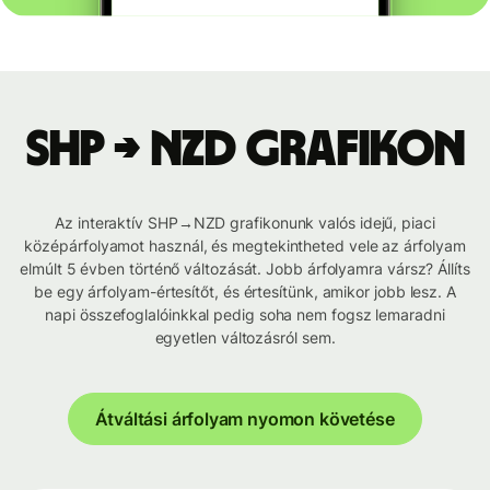
SHP → NZD grafikon
Az interaktív SHP→NZD grafikonunk valós idejű, piaci
középárfolyamot használ, és megtekintheted vele az árfolyam
elmúlt 5 évben történő változását. Jobb árfolyamra vársz? Állíts
be egy árfolyam-értesítőt, és értesítünk, amikor jobb lesz. A
napi összefoglalóinkkal pedig soha nem fogsz lemaradni
egyetlen változásról sem.
Átváltási árfolyam nyomon követése