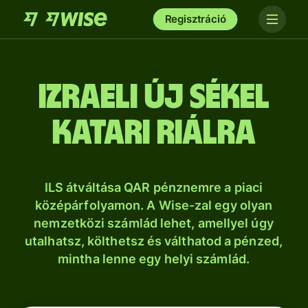
Regisztráció
izraeli új sékel
katari riálra
ILS átváltása QAR pénznemre a piaci
középárfolyamon. A Wise-zal egy olyan
nemzetközi számlád lehet, amellyel úgy
utalhatsz, költhetsz és válthatod a pénzed,
mintha lenne egy helyi számlád.