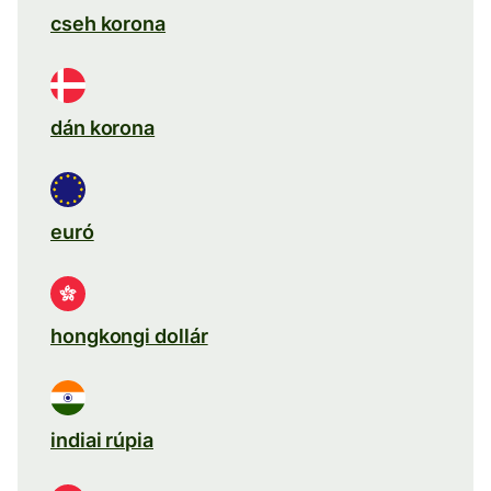
cseh korona
dán korona
euró
hongkongi dollár
indiai rúpia