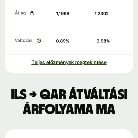
Átlag
1,1998
1,2302
Változás
0.89
%
-3.98
%
Teljes előzmények megtekintése
ILS → QAR átváltási
árfolyama ma