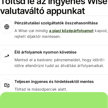
Töltsd le az ingyenes Wise
valutaváltó appunkat
Pénzátutalási szolgáltatók összehasonlítása
A Wise-zal mindig
a piaci középárfolyamot
kapod,
rejtett díjaktól mentesen.
Élő árfolyamok nyomon követése
Mentsd el a kedvenc pénznemeidet, hogy időről-
időre ellenőrizni tudd az átváltási árfolyamaikat.
Teljesen ingyenes és hirdetésektől mentes
Töltsd le másodpercek alatt.