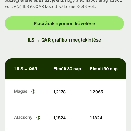
összegnél érte el. Ez azt jelenti, hogy a 90 napos átlag 1,2302
volt. A(z) ILS és QAR közötti változás -3.98 volt.
Piaci árak nyomon követése
ILS → QAR grafikon megtekintése
1 ILS → QAR
Elmúlt 30 nap
Elmúlt 90 nap
Magas
1,2178
1,2965
Alacsony
1,1824
1,1824