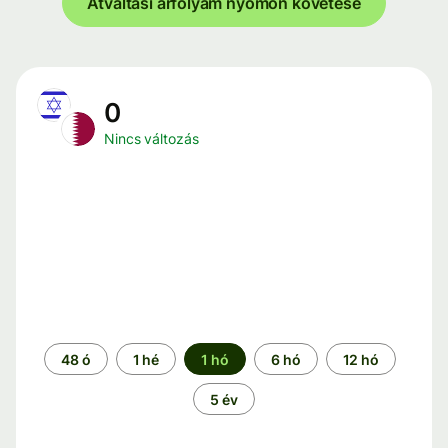
Átváltási árfolyam nyomon követése
0
Nincs változás
Időszak
48 ó
1 hé
1 hó
6 hó
12 hó
5 év