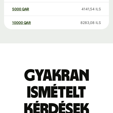
5000
QAR
4141,54
ILS
10000
QAR
8283,08
ILS
Gyakran
ismételt
kérdések