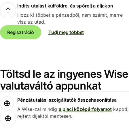
Indíts utalást külföldre, és spórolj a díjakon
Hozz ki többet a pénzedből, nem számít, merre
visz az utad.
Regisztráció
Tudj meg többet
Töltsd le az ingyenes Wise
valutaváltó appunkat
Pénzátutalási szolgáltatók összehasonlítása
A Wise-zal mindig
a piaci középárfolyamot
kapod,
rejtett díjaktól mentesen.