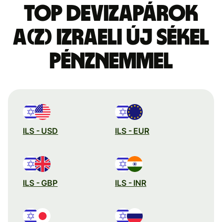
Top devizapárok
a(z) izraeli új sékel
pénznemmel
ILS - USD
ILS - EUR
ILS - GBP
ILS - INR