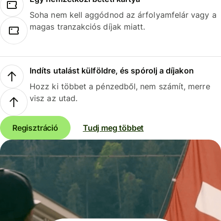
Soha nem kell aggódnod az árfolyamfelár vagy a
magas tranzakciós díjak miatt.
Indíts utalást külföldre, és spórolj a díjakon
Hozz ki többet a pénzedből, nem számít, merre
visz az utad.
Regisztráció
Tudj meg többet