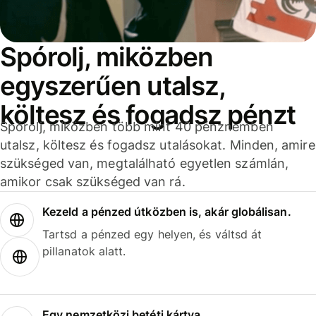
Spórolj, miközben
egyszerűen utalsz,
költesz és fogadsz pénzt
Spórolj, miközben több mint 40 pénznemben
utalsz, költesz és fogadsz utalásokat. Minden, amire
szükséged van, megtalálható egyetlen számlán,
amikor csak szükséged van rá.
Kezeld a pénzed útközben is, akár globálisan.
Tartsd a pénzed egy helyen, és váltsd át
pillanatok alatt.
Egy nemzetközi betéti kártya