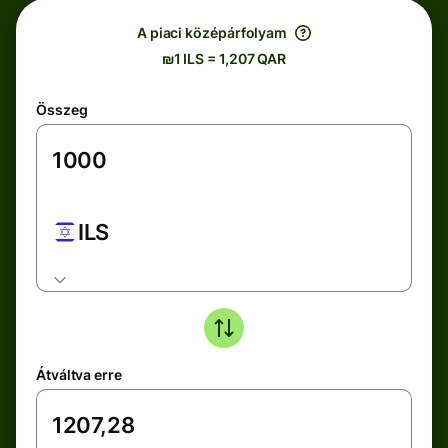
A piaci középárfolyam
₪1 ILS = 1,207 QAR
Összeg
ILS
Átváltva erre