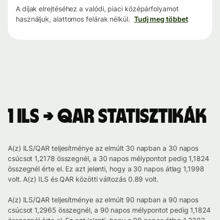
A díjak elrejtéséhez a valódi, piaci középárfolyamot
használjuk, alattomos felárak nélkül.
Tudj meg többet
1 ILS → QAR statisztikák
A(z) ILS/QAR teljesítménye az elmúlt 30 napban a 30 napos
csúcsot 1,2178 összegnél, a 30 napos mélypontot pedig 1,1824
összegnél érte el. Ez azt jelenti, hogy a 30 napos átlag 1,1998
volt. A(z) ILS és QAR közötti változás 0.89 volt.
A(z) ILS/QAR teljesítménye az elmúlt 90 napban a 90 napos
csúcsot 1,2965 összegnél, a 90 napos mélypontot pedig 1,1824