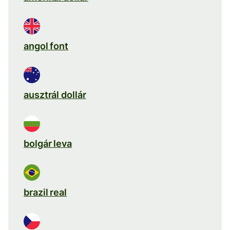
angol font
ausztrál dollár
bolgár leva
brazil real