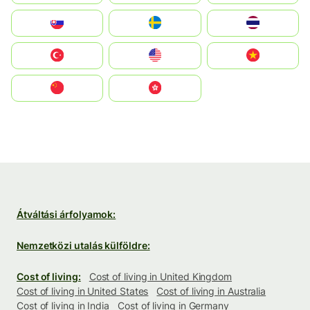
Slovensko
Ruoŧŧa
ไทย
Türkiye
United States
Vietnam
中国
中國香港特別行政區
Átváltási árfolyamok:
Nemzetközi utalás külföldre:
Cost of living:
Cost of living in United Kingdom
Cost of living in United States
Cost of living in Australia
Cost of living in India
Cost of living in Germany