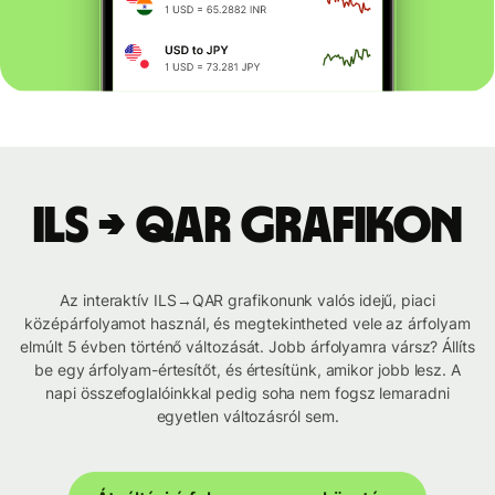
ILS → QAR grafikon
Az interaktív ILS→QAR grafikonunk valós idejű, piaci
középárfolyamot használ, és megtekintheted vele az árfolyam
elmúlt 5 évben történő változását. Jobb árfolyamra vársz? Állíts
be egy árfolyam-értesítőt, és értesítünk, amikor jobb lesz. A
napi összefoglalóinkkal pedig soha nem fogsz lemaradni
egyetlen változásról sem.