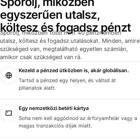
Spórolj, miközben
egyszerűen utalsz,
költesz és fogadsz pénzt
Spórolj, miközben több mint 40 pénznemben
utalsz, költesz és fogadsz utalásokat. Minden, amire
szükséged van, megtalálható egyetlen számlán,
amikor csak szükséged van rá.
Kezeld a pénzed útközben is, akár globálisan.
Tartsd a pénzed egy helyen, és váltsd át
pillanatok alatt.
Egy nemzetközi betéti kártya
Soha nem kell aggódnod az árfolyamfelár vagy a
magas tranzakciós díjak miatt.