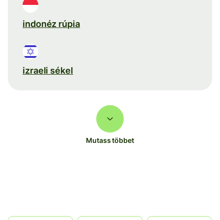
indonéz rúpia
izraeli sékel
Mutass többet