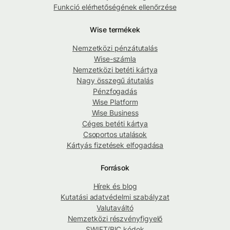
Funkció elérhetőségének ellenőrzése
Wise termékek
Nemzetközi pénzátutalás
Wise-számla
Nemzetközi betéti kártya
Nagy összegű átutalás
Pénzfogadás
Wise Platform
Wise Business
Céges betéti kártya
Csoportos utalások
Kártyás fizetések elfogadása
Források
Hírek és blog
Kutatási adatvédelmi szabályzat
Valutaváltó
Nemzetközi részvényfigyelő
SWIFT/BIC kódok