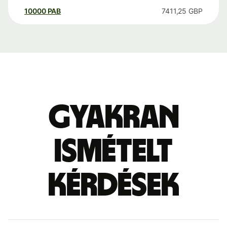
10000
PAB
7411,25
GBP
Gyakran
ismételt
kérdések