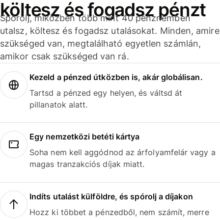
költesz és fogadsz pénzt
Spórolj, miközben több mint 40 pénznemben
utalsz, költesz és fogadsz utalásokat. Minden, amire
szükséged van, megtalálható egyetlen számlán,
amikor csak szükséged van rá.
Kezeld a pénzed útközben is, akár globálisan.
Tartsd a pénzed egy helyen, és váltsd át
pillanatok alatt.
Egy nemzetközi betéti kártya
Soha nem kell aggódnod az árfolyamfelár vagy a
magas tranzakciós díjak miatt.
Indíts utalást külföldre, és spórolj a díjakon
Hozz ki többet a pénzedből, nem számít, merre