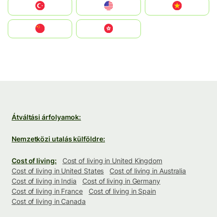
Türkiye
United States
Vietnam
中国
中國香港特別行政區
Átváltási árfolyamok:
Nemzetközi utalás külföldre:
Cost of living:
Cost of living in United Kingdom
Cost of living in United States
Cost of living in Australia
Cost of living in India
Cost of living in Germany
Cost of living in France
Cost of living in Spain
Cost of living in Canada