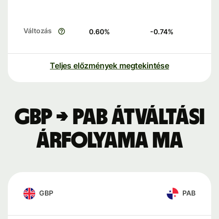
Változás
0.60
%
-0.74
%
Teljes előzmények megtekintése
GBP → PAB átváltási
árfolyama ma
GBP
PAB