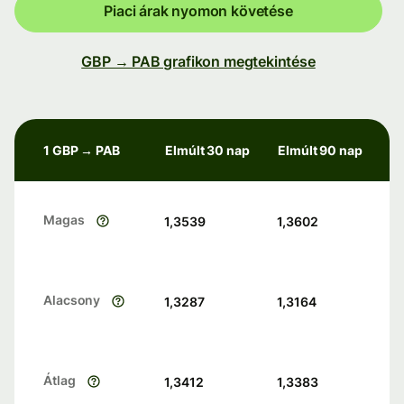
Piaci árak nyomon követése
GBP → PAB grafikon megtekintése
1 GBP → PAB
Elmúlt 30 nap
Elmúlt 90 nap
Magas
1,3539
1,3602
Alacsony
1,3287
1,3164
Átlag
1,3412
1,3383