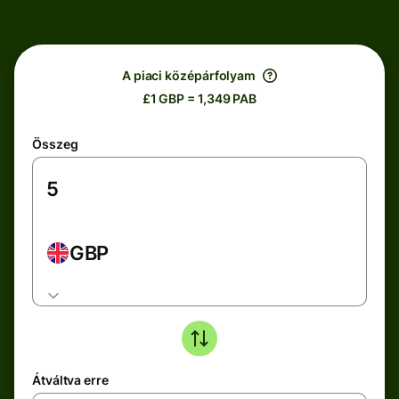
A piaci középárfolyam
£1 GBP = 1,349 PAB
Összeg
GBP
Átváltva erre