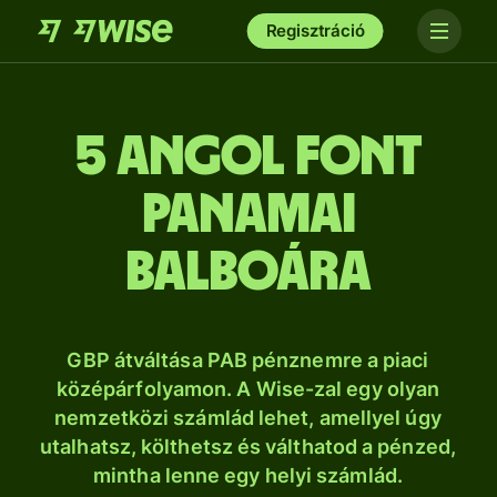
Regisztráció
5 angol font
panamai
balboára
GBP átváltása PAB pénznemre a piaci
középárfolyamon. A Wise-zal egy olyan
nemzetközi számlád lehet, amellyel úgy
utalhatsz, költhetsz és válthatod a pénzed,
mintha lenne egy helyi számlád.