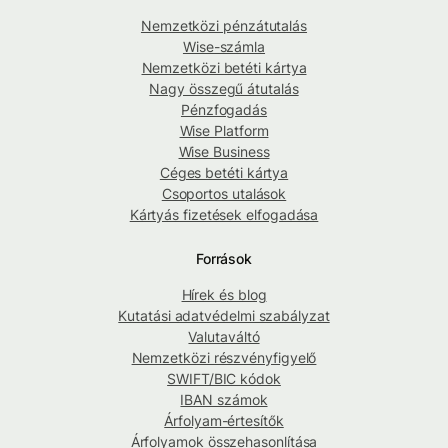
Nemzetközi pénzátutalás
Wise-számla
Nemzetközi betéti kártya
Nagy összegű átutalás
Pénzfogadás
Wise Platform
Wise Business
Céges betéti kártya
Csoportos utalások
Kártyás fizetések elfogadása
Források
Hírek és blog
Kutatási adatvédelmi szabályzat
Valutaváltó
Nemzetközi részvényfigyelő
SWIFT/BIC kódok
IBAN számok
Árfolyam-értesítők
Árfolyamok összehasonlítása