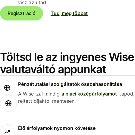
visz az utad.
Regisztráció
Tudj meg többet
Töltsd le az ingyenes Wise
valutaváltó appunkat
Pénzátutalási szolgáltatók összehasonlítása
A Wise-zal mindig
a piaci középárfolyamot
kapod,
rejtett díjaktól mentesen.
Élő árfolyamok nyomon követése