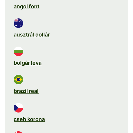
angol font
ausztrál dollár
bolgár leva
brazil real
cseh korona