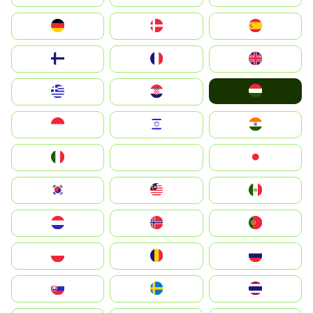
Deutschland
Denmark
España
Suomi
France
United Kingdom
Magyarország
Greece
Hrvatska
Indonesia
Israel
India
Italia
JA
Japan
South Korea
Malay
Mexico
Nederland
Norge
Portugal
Polska
România
Россия
Slovensko
Ruoŧŧa
ไทย