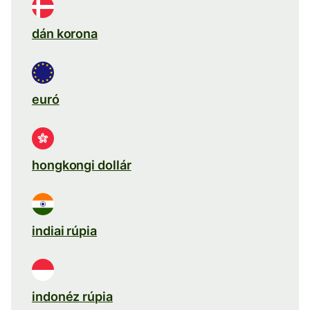
dán korona
euró
hongkongi dollár
indiai rúpia
indonéz rúpia