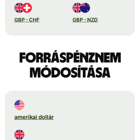
GBP - CHF
GBP - NZD
Forráspénznem
módosítása
amerikai dollár