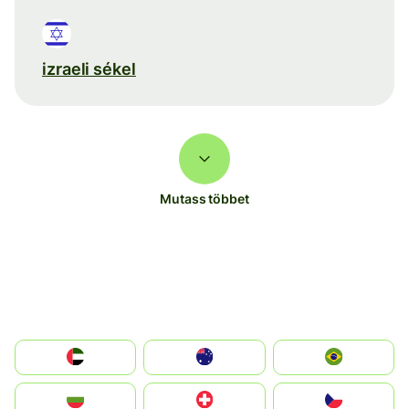
izraeli sékel
Mutass többet
الإمارات العربية المتحدة
Australia
Brazil
България
Switzerland
Czechia