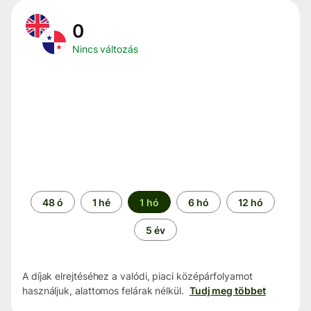
0
Nincs változás
Időszak
48 ó
1 hé
1 hó
6 hó
12 hó
5 év
A díjak elrejtéséhez a valódi, piaci középárfolyamot
használjuk, alattomos felárak nélkül.
Tudj meg többet