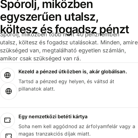
Spórolj, miközben
egyszerűen utalsz,
költesz és fogadsz pénzt
Spórolj, miközben több mint 40 pénznemben
utalsz, költesz és fogadsz utalásokat. Minden, amire
szükséged van, megtalálható egyetlen számlán,
amikor csak szükséged van rá.
Kezeld a pénzed útközben is, akár globálisan.
Tartsd a pénzed egy helyen, és váltsd át
pillanatok alatt.
Egy nemzetközi betéti kártya
Soha nem kell aggódnod az árfolyamfelár vagy a
magas tranzakciós díjak miatt.