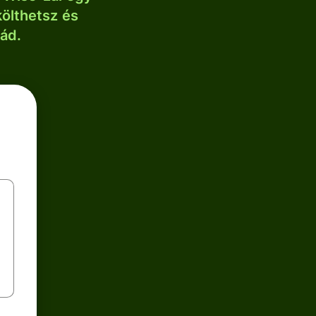
költhetsz és
lád.