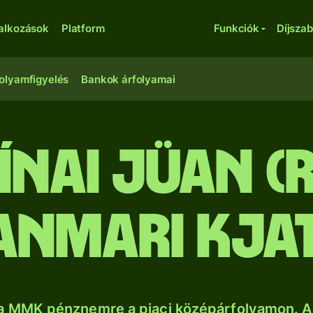
lalkozások
Platform
Funkciók
Díjsza
olyamfigyelés
Bankok árfolyamai
kínai jüan (
anmari kja
a MMK pénznemre a piaci középárfolyamon. A