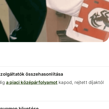
szolgáltatók összehasonlítása
dig
a piaci középárfolyamot
kapod, rejtett díjaktól
k nyomon követése