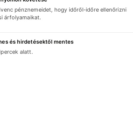
venc pénznemeidet, hogy időről-időre ellenőrizni
si árfolyamaikat.
nes és hirdetésektől mentes
percek alatt.