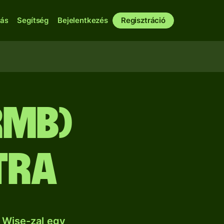
bás
Segítség
Bejelentkezés
Regisztráció
RMB)
tra
 Wise-zal egy