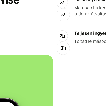
Mentsd el a ked
tudd az átváltá
Teljesen ingye
Töltsd le másod