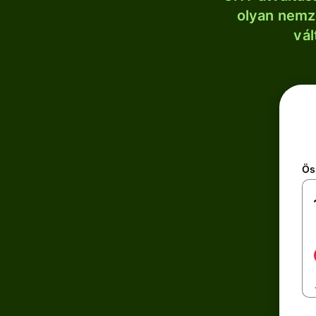
olyan nemze
vál
Ös