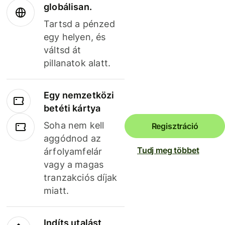
globálisan.
Tartsd a pénzed
egy helyen, és
váltsd át
pillanatok alatt.
Egy nemzetközi
betéti kártya
Soha nem kell
Regisztráció
aggódnod az
Tudj meg többet
árfolyamfelár
vagy a magas
tranzakciós díjak
miatt.
Indíts utalást