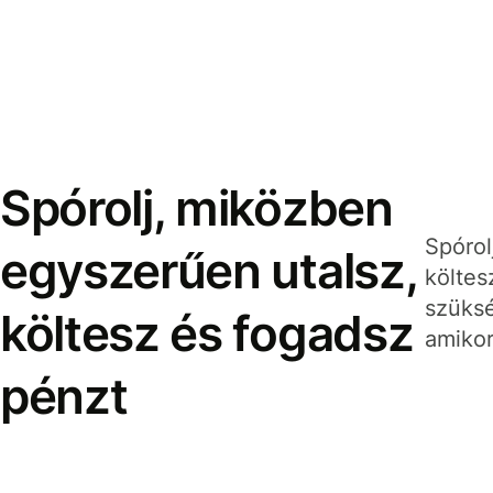
Spórolj, miközben
Spórol
egyszerűen utalsz,
költes
szüksé
költesz és fogadsz
amikor
pénzt