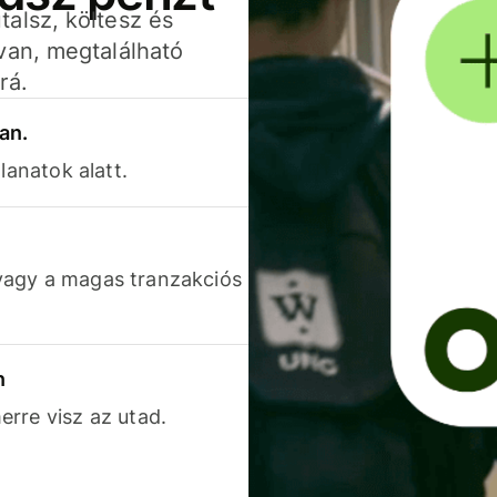
alsz, költesz és
van, megtalálható
rá.
an.
lanatok alatt.
vagy a magas tranzakciós
n
rre visz az utad.