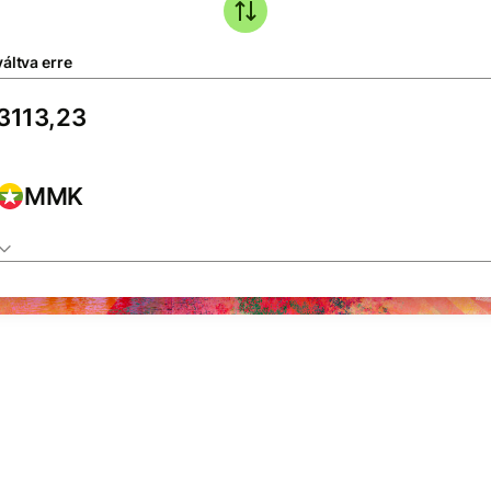
áltva erre
MMK