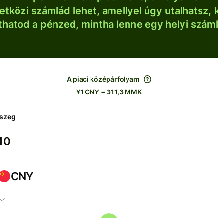
tközi számlád lehet, amellyel úgy utalhatsz, 
thatod a pénzed, mintha lenne egy helyi szám
A piaci középárfolyam
¥1 CNY = 311,3 MMK
szeg
CNY