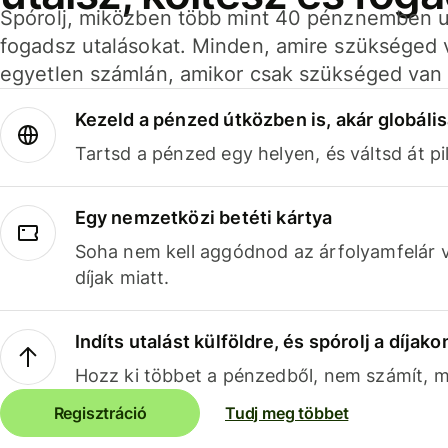
Spórolj, miközben több mint 40 pénznemben ut
fogadsz utalásokat. Minden, amire szükséged 
egyetlen számlán, amikor csak szükséged van 
Kezeld a pénzed útközben is, akár globális
Tartsd a pénzed egy helyen, és váltsd át pil
Egy nemzetközi betéti kártya
Soha nem kell aggódnod az árfolyamfelár 
díjak miatt.
Indíts utalást külföldre, és spórolj a díjako
Hozz ki többet a pénzedből, nem számít, me
Regisztráció
Tudj meg többet