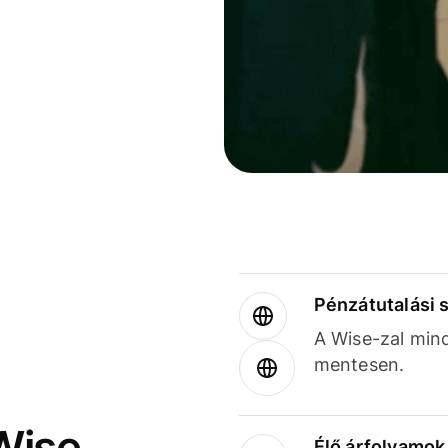
Pénzátutalási 
A Wise-zal min
mentesen.
Wise
Élő árfolyamo