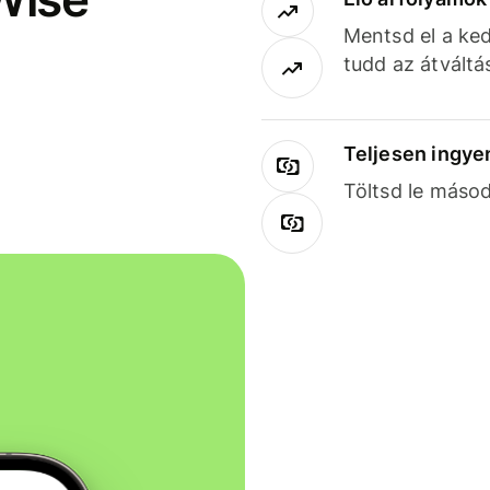
Mentsd el a ked
tudd az átváltá
Teljesen ingye
Töltsd le másod