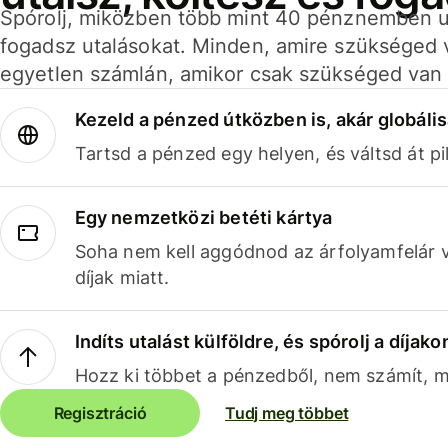
Spórolj, miközben több mint 40 pénznemben ut
fogadsz utalásokat. Minden, amire szükséged 
egyetlen számlán, amikor csak szükséged van 
Kezeld a pénzed útközben is, akár globális
Tartsd a pénzed egy helyen, és váltsd át pil
Egy nemzetközi betéti kártya
Soha nem kell aggódnod az árfolyamfelár 
díjak miatt.
Indíts utalást külföldre, és spórolj a díjako
Hozz ki többet a pénzedből, nem számít, me
Regisztráció
Tudj meg többet