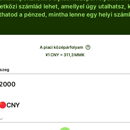
tközi számlád lehet, amellyel úgy utalhatsz, 
thatod a pénzed, mintha lenne egy helyi szám
A piaci középárfolyam
¥1 CNY = 311,3 MMK
szeg
CNY