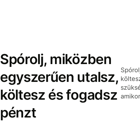
Spórolj, miközben
Spórol
egyszerűen utalsz,
költes
szüksé
költesz és fogadsz
amikor
pénzt