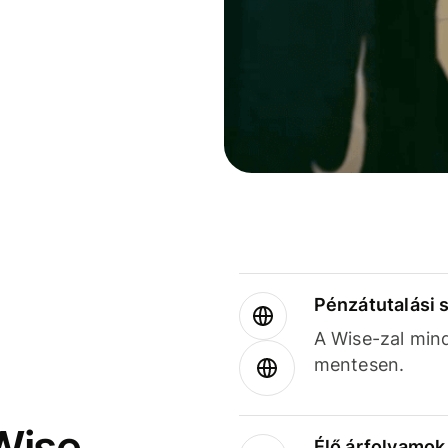
Pénzátutalási 
A Wise-zal min
mentesen.
Wise
Élő árfolyamo