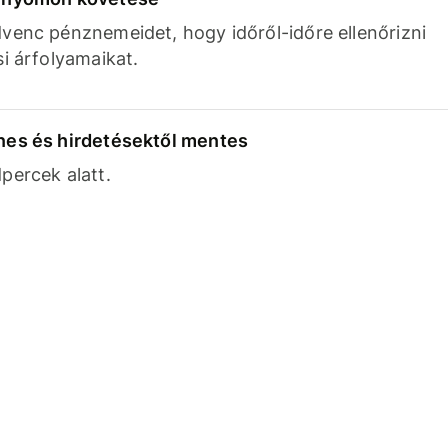
venc pénznemeidet, hogy időről-időre ellenőrizni
si árfolyamaikat.
nes és hirdetésektől mentes
percek alatt.