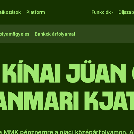
lalkozások
Platform
Funkciók
Díjsza
olyamfigyelés
Bankok árfolyamai
kínai jüan
anmari kja
a MMK pénznemre a piaci középárfolyamon. A