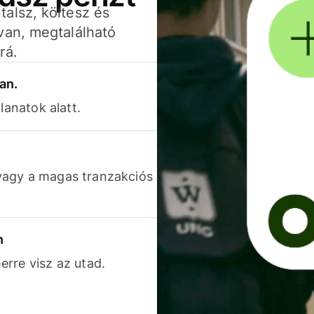
alsz, költesz és
van, megtalálható
rá.
an.
lanatok alatt.
vagy a magas tranzakciós
n
rre visz az utad.