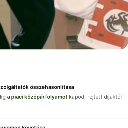
szolgáltatók összehasonlítása
dig
a piaci középárfolyamot
kapod, rejtett díjaktól
k nyomon követése