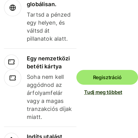
globálisan.
Tartsd a pénzed
egy helyen, és
váltsd át
pillanatok alatt.
Egy nemzetközi
betéti kártya
Soha nem kell
Regisztráció
aggódnod az
Tudj meg többet
árfolyamfelár
vagy a magas
tranzakciós díjak
miatt.
Indíts utalást