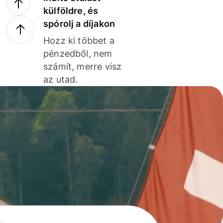
külföldre, és
spórolj a díjakon
Hozz ki többet a
pénzedből, nem
számít, merre visz
az utad.