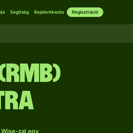
bás
Segítség
Bejelentkezés
Regisztráció
 (RMB)
tra
 Wise-zal egy