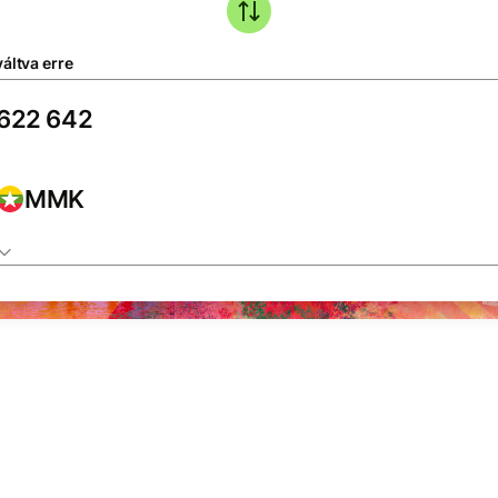
áltva erre
MMK