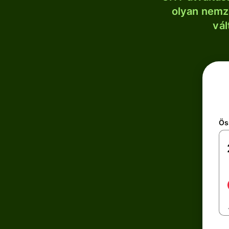
olyan nemze
vál
Ös