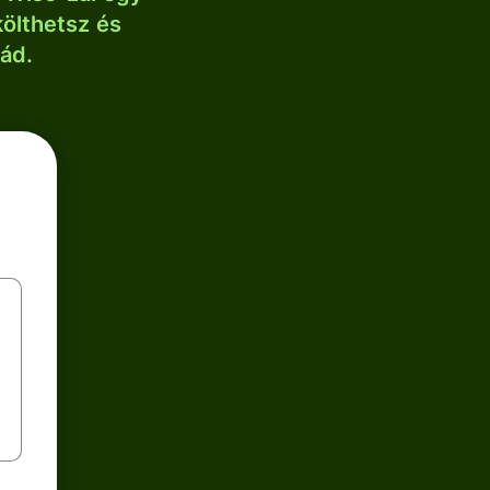
költhetsz és
lád.