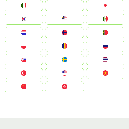
Italia
JA
Japan
South Korea
Malay
Mexico
Nederland
Norge
Portugal
Polska
România
Россия
Slovensko
Ruoŧŧa
ไทย
Türkiye
United States
Vietnam
中国
中國香港特別行政區