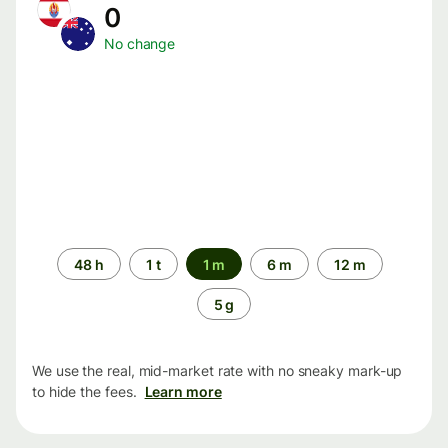
0
No change
Time
48 h
1 t
1 m
6 m
12 m
period
5 g
We use the real, mid-market rate with no sneaky mark-up
to hide the fees.
Learn more