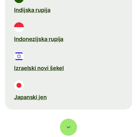
Indijska rupija
Indonezijska rupija
Izraelski novi šekel
Japanski jen