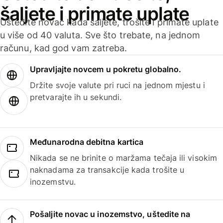
šaljete i primate uplate
Uštedite novac kada šaljete, trošite i primate uplate
u više od 40 valuta. Sve što trebate, na jednom
računu, kad god vam zatreba.
Upravljajte novcem u pokretu globalno.
Držite svoje valute pri ruci na jednom mjestu i
pretvarajte ih u sekundi.
Međunarodna debitna kartica
Nikada se ne brinite o maržama tečaja ili visokim
naknadama za transakcije kada trošite u
inozemstvu.
Pošaljite novac u inozemstvo, uštedite na