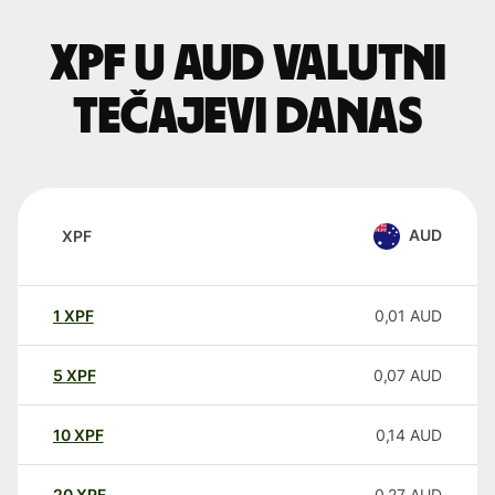
XPF u AUD valutni
tečajevi danas
AUD
XPF
1
XPF
0,01
AUD
5
XPF
0,07
AUD
10
XPF
0,14
AUD
20
XPF
0,27
AUD