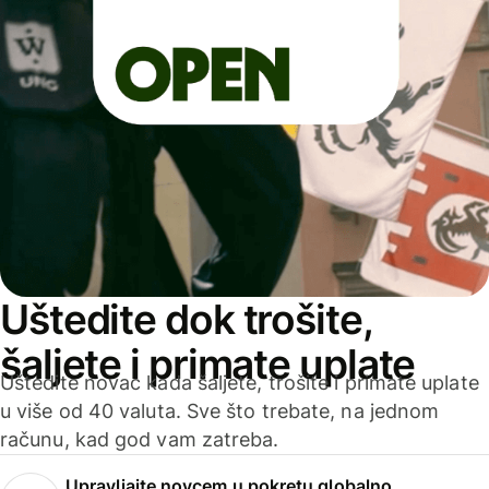
Uštedite dok trošite,
šaljete i primate uplate
Uštedite novac kada šaljete, trošite i primate uplate
u više od 40 valuta. Sve što trebate, na jednom
računu, kad god vam zatreba.
Upravljajte novcem u pokretu globalno.