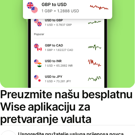
Preuzmite našu besplatnu
Wise aplikaciju za
pretvaranje valuta
Usporedite pružatelje usluga prijenosa novca