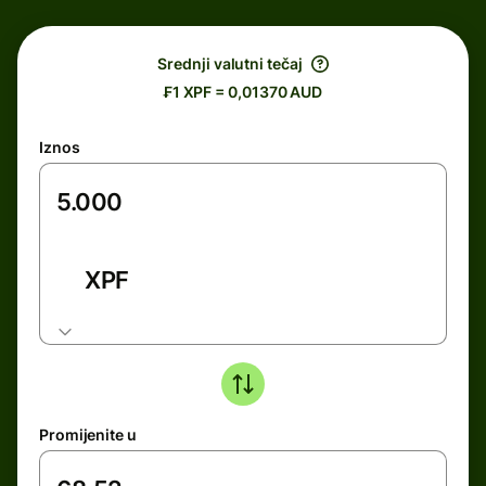
Srednji valutni tečaj
₣1 XPF = 0,01370 AUD
Iznos
XPF
Promijenite u