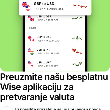
Preuzmite našu besplatnu
Wise aplikaciju za
pretvaranje valuta
Usporedite pružatelje usluga prijenosa novca