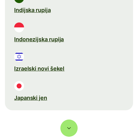
Indijska rupija
Indonezijska rupija
Izraelski novi šekel
Japanski jen