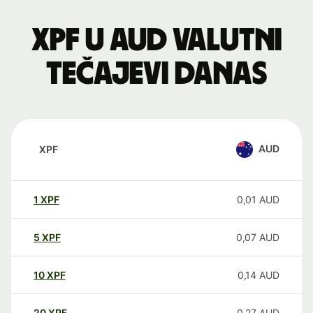
XPF u AUD valutni
tečajevi danas
AUD
XPF
1
XPF
0,01
AUD
5
XPF
0,07
AUD
10
XPF
0,14
AUD
20
XPF
0,27
AUD