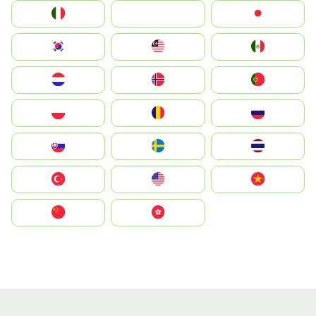
Italia
JA
Japan
South Korea
Malay
Mexico
Nederland
Norge
Portugal
Polska
România
Россия
Slovensko
Ruoŧŧa
ไทย
Türkiye
United States
Vietnam
中国
中國香港特別行政區