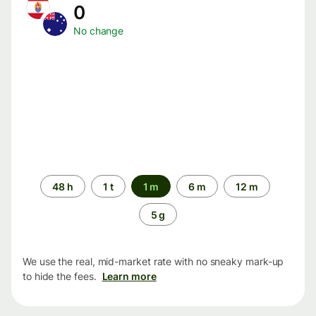
0
No change
Time
48 h
1 t
1 m
6 m
12 m
period
5 g
We use the real, mid-market rate with no sneaky mark-up
to hide the fees.
Learn more