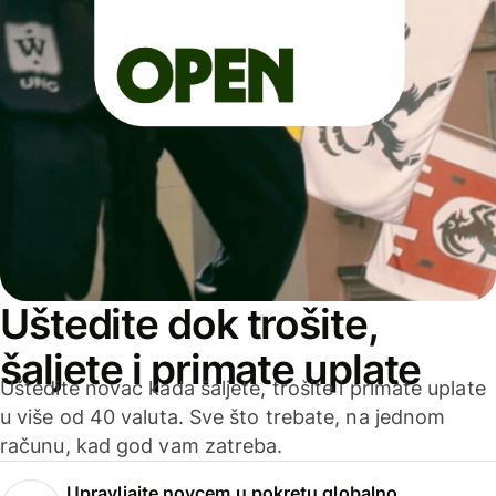
Uštedite dok trošite,
šaljete i primate uplate
Uštedite novac kada šaljete, trošite i primate uplate
u više od 40 valuta. Sve što trebate, na jednom
računu, kad god vam zatreba.
Upravljajte novcem u pokretu globalno.