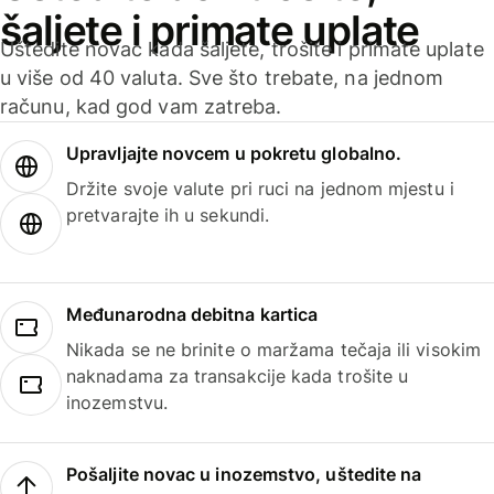
šaljete i primate uplate
Uštedite novac kada šaljete, trošite i primate uplate
u više od 40 valuta. Sve što trebate, na jednom
računu, kad god vam zatreba.
Upravljajte novcem u pokretu globalno.
Držite svoje valute pri ruci na jednom mjestu i
pretvarajte ih u sekundi.
Međunarodna debitna kartica
Nikada se ne brinite o maržama tečaja ili visokim
naknadama za transakcije kada trošite u
inozemstvu.
Pošaljite novac u inozemstvo, uštedite na