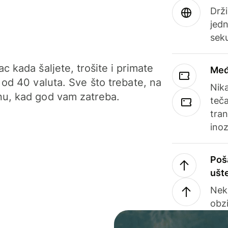
Drži
jedn
sek
c kada šaljete, trošite i primate
Međ
 od 40 valuta. Sve što trebate, na
Nik
u, kad god vam zatreba.
teča
tran
ino
Poš
ušt
Nek
obzi