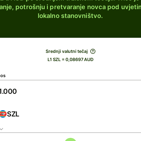
lanje, potrošnju i pretvaranje novca pod uvjeti
lokalno stanovništvo.
Srednji valutni tečaj
L1 SZL = 0,08697 AUD
nos
SZL