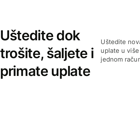
Uštedite dok
Uštedite nova
trošite, šaljete i
uplate u više
jednom račun
primate uplate