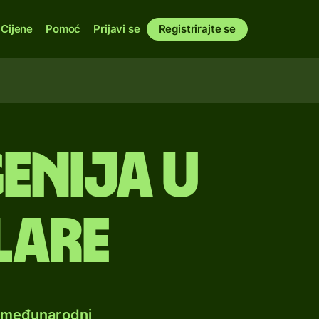
Cijene
Pomoć
Prijavi se
Registrirajte se
genija u
lare
e međunarodni