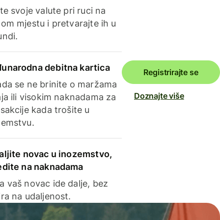
te svoje valute pri ruci na
om mjestu i pretvarajte ih u
undi.
unarodna debitna kartica
Registrirajte se
ada se ne brinite o maržama
Doznajte više
ja ili visokim naknadama za
sakcije kada trošite u
zemstvu.
aljite novac u inozemstvo,
edite na naknadama
a vaš novac ide dalje, bez
ra na udaljenost.