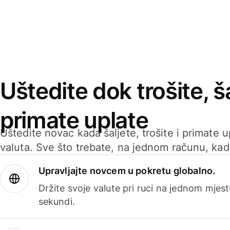
Uštedite dok trošite, ša
primate uplate
Uštedite novac kada šaljete, trošite i primate 
valuta. Sve što trebate, na jednom računu, ka
Upravljajte novcem u pokretu globalno.
Držite svoje valute pri ruci na jednom mjestu
sekundi.