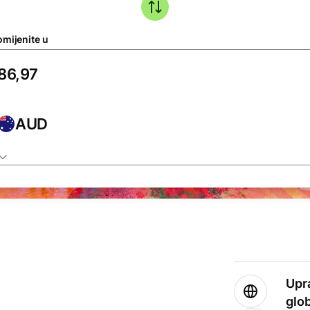
omijenite u
AUD
Upr
glo