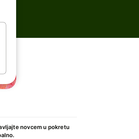
avljajte novcem u pokretu
balno.