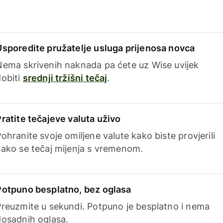
Usporedite pružatelje usluga prijenosa novca
Nema skrivenih naknada pa ćete uz Wise uvijek
dobiti
srednji tržišni tečaj
.
Pratite tečajeve valuta uživo
ohranite svoje omiljene valute kako biste provjerili
kako se tečaj mijenja s vremenom.
Potpuno besplatno, bez oglasa
Preuzmite u sekundi. Potpuno je besplatno i nema
dosadnih oglasa.