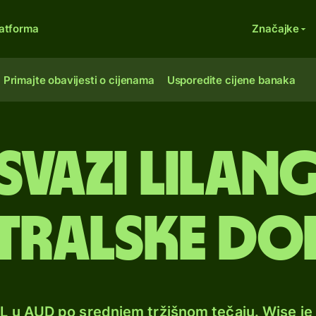
atforma
Značajke
Primajte obavijesti o cijenama
Usporedite cijene banaka
svazi lilan
tralske do
ZL u AUD po srednjem tržišnom tečaju. Wise j