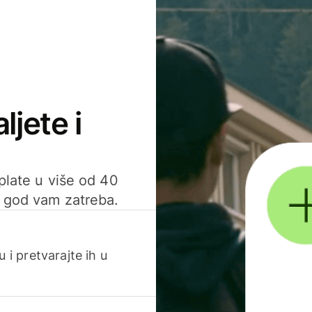
ljete i
uplate u više od 40
d god vam zatreba.
 i pretvarajte ih u