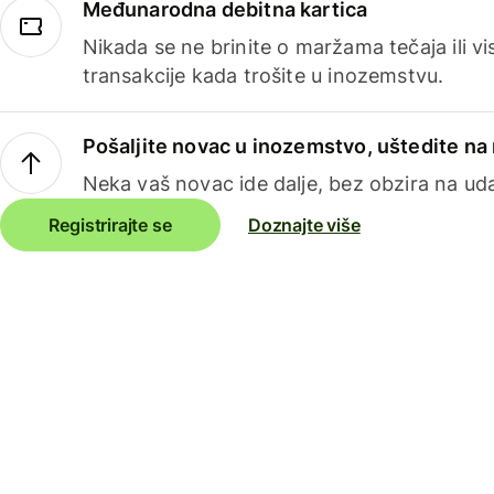
Međunarodna debitna kartica
Nikada se ne brinite o maržama tečaja ili 
transakcije kada trošite u inozemstvu.
Pošaljite novac u inozemstvo, uštedite n
Neka vaš novac ide dalje, bez obzira na uda
Registrirajte se
Doznajte više