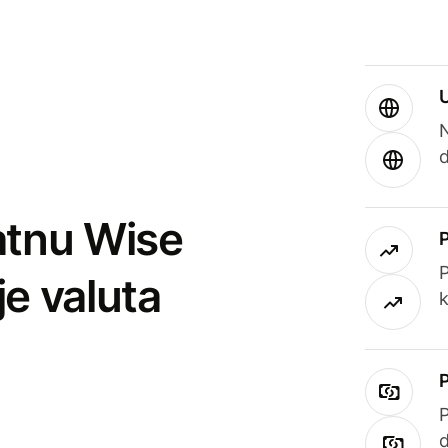
atnu Wise
P
je valuta