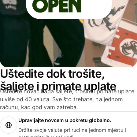
Uštedite dok trošite,
šaljete i primate uplate
Uštedite novac kada šaljete, trošite i primate uplate
u više od 40 valuta. Sve što trebate, na jednom
računu, kad god vam zatreba.
Upravljajte novcem u pokretu globalno.
Držite svoje valute pri ruci na jednom mjestu i