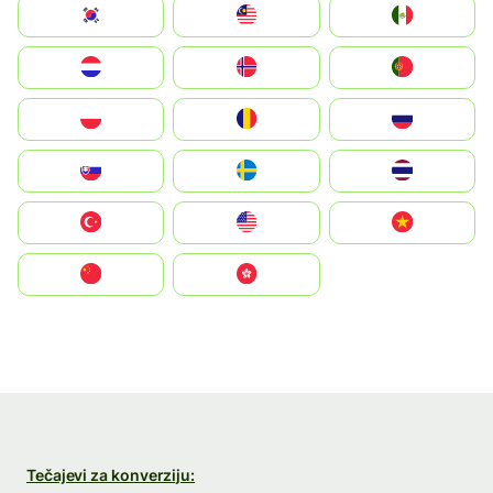
South Korea
Malay
Mexico
Nederland
Norge
Portugal
Polska
România
Россия
Slovensko
Ruoŧŧa
ไทย
Türkiye
United States
Vietnam
中国
中國香港特別行政區
Tečajevi za konverziju: