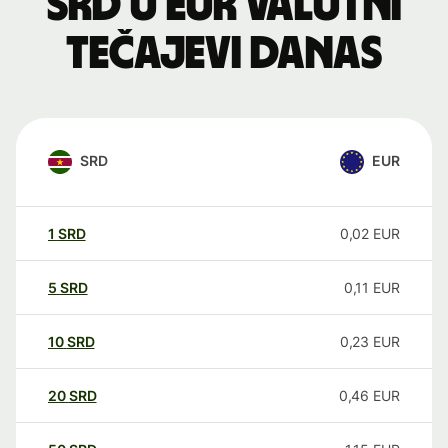
SRD u EUR valutni
tečajevi danas
SRD
EUR
1
SRD
0,02
EUR
5
SRD
0,11
EUR
10
SRD
0,23
EUR
20
SRD
0,46
EUR