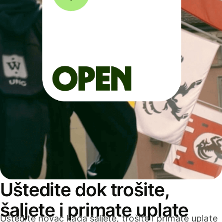
Uštedite dok trošite,
šaljete i primate uplate
Uštedite novac kada šaljete, trošite i primate uplate