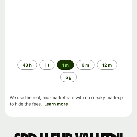
Time
48 h
1 t
1 m
6 m
12 m
period
5 g
We use the real, mid-market rate with no sneaky mark-up
to hide the fees.
Learn more