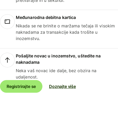
pretvarajte ih u sekundi.
Međunarodna debitna kartica
Nikada se ne brinite o maržama tečaja ili visokim
naknadama za transakcije kada trošite u
inozemstvu.
Pošaljite novac u inozemstvo, uštedite na
naknadama
Neka vaš novac ide dalje, bez obzira na
udaljenost.
Registrirajte se
Doznajte više