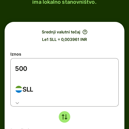
ima lokalno stanovništvo.
Srednji valutni tečaj
Le1 SLL = 0,003961 INR
Iznos
SLL