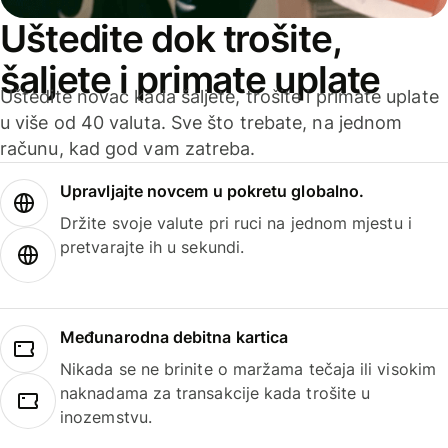
Uštedite dok trošite,
šaljete i primate uplate
Uštedite novac kada šaljete, trošite i primate uplate
u više od 40 valuta. Sve što trebate, na jednom
računu, kad god vam zatreba.
Upravljajte novcem u pokretu globalno.
Držite svoje valute pri ruci na jednom mjestu i
pretvarajte ih u sekundi.
Međunarodna debitna kartica
Nikada se ne brinite o maržama tečaja ili visokim
naknadama za transakcije kada trošite u
inozemstvu.