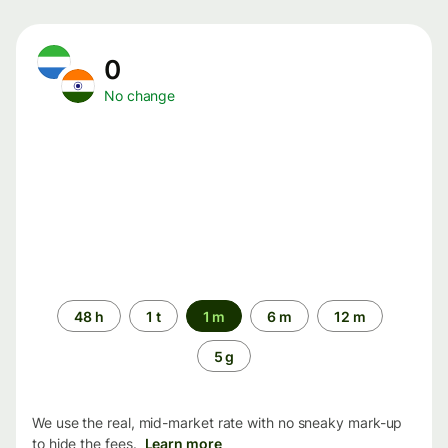
0
No change
Time
48 h
1 t
1 m
6 m
12 m
period
5 g
We use the real, mid-market rate with no sneaky mark-up
to hide the fees.
Learn more