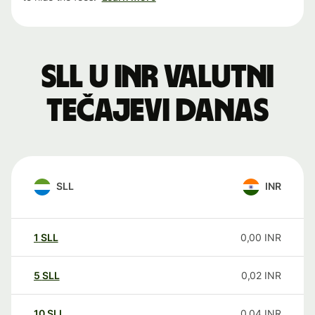
SLL u INR valutni
tečajevi danas
SLL
INR
1
SLL
0,00
INR
5
SLL
0,02
INR
10
SLL
0,04
INR