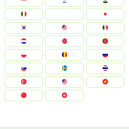
Indonesia
Israel
India
Italia
JA
Japan
South Korea
Malay
Mexico
Nederland
Norge
Portugal
Polska
România
Россия
Slovensko
Ruoŧŧa
ไทย
Türkiye
United States
Vietnam
中国
中國香港特別行政區