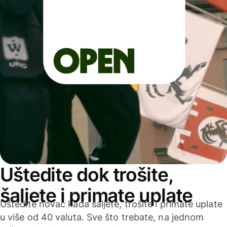
Uštedite dok trošite,
šaljete i primate uplate
Uštedite novac kada šaljete, trošite i primate uplate
u više od 40 valuta. Sve što trebate, na jednom