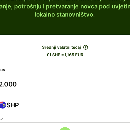
lanje, potrošnju i pretvaranje novca pod uvjeti
lokalno stanovništvo.
Srednji valutni tečaj
£1 SHP = 1,165 EUR
nos
SHP