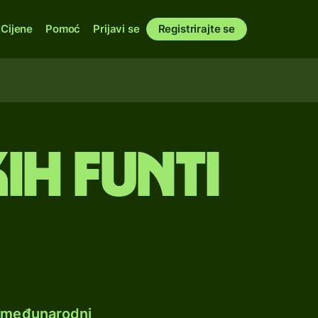
Cijene
Pomoć
Prijavi se
Registrirajte se
ih funti
e međunarodni