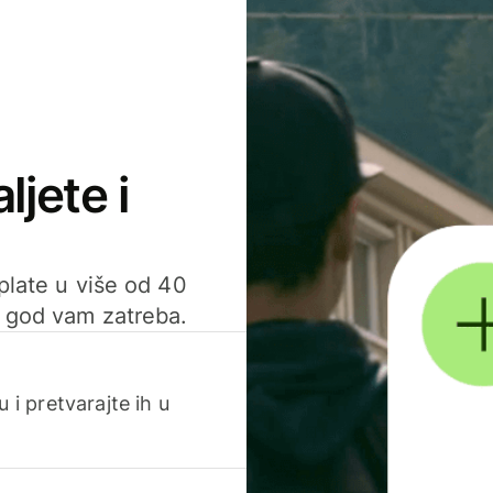
ljete i
uplate u više od 40
d god vam zatreba.
 i pretvarajte ih u