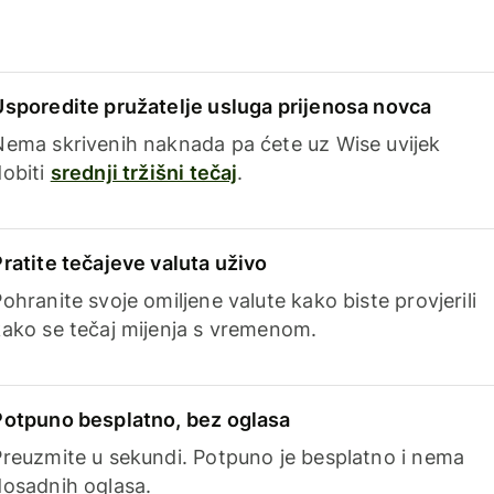
Usporedite pružatelje usluga prijenosa novca
Nema skrivenih naknada pa ćete uz Wise uvijek
dobiti
srednji tržišni tečaj
.
Pratite tečajeve valuta uživo
ohranite svoje omiljene valute kako biste provjerili
kako se tečaj mijenja s vremenom.
Potpuno besplatno, bez oglasa
Preuzmite u sekundi. Potpuno je besplatno i nema
dosadnih oglasa.