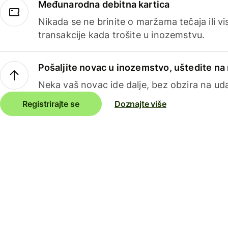
Međunarodna debitna kartica
Nikada se ne brinite o maržama tečaja ili 
transakcije kada trošite u inozemstvu.
Pošaljite novac u inozemstvo, uštedite n
Neka vaš novac ide dalje, bez obzira na uda
Registrirajte se
Doznajte više