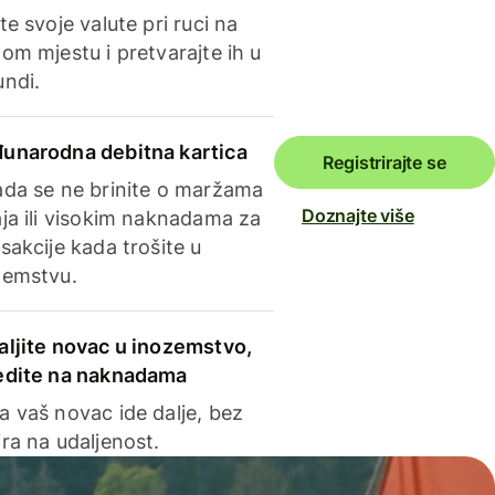
te svoje valute pri ruci na
om mjestu i pretvarajte ih u
undi.
unarodna debitna kartica
Registrirajte se
ada se ne brinite o maržama
Doznajte više
ja ili visokim naknadama za
sakcije kada trošite u
zemstvu.
aljite novac u inozemstvo,
edite na naknadama
a vaš novac ide dalje, bez
ra na udaljenost.