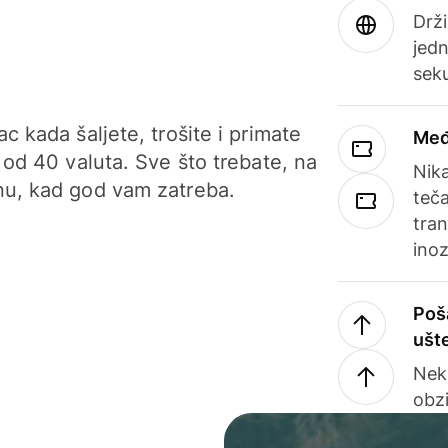
Drži
jedn
sek
c kada šaljete, trošite i primate
Međ
 od 40 valuta. Sve što trebate, na
Nik
u, kad god vam zatreba.
teča
tran
ino
Poš
ušt
Nek
obzi