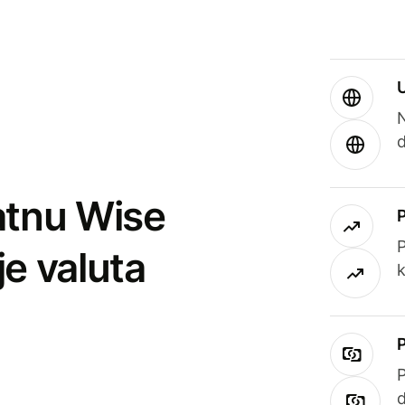
atnu Wise
P
je valuta