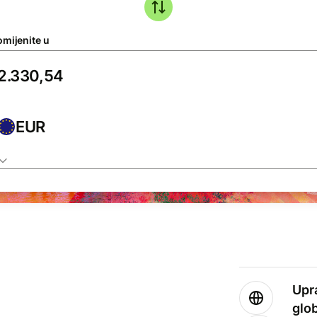
omijenite u
EUR
Upr
glo