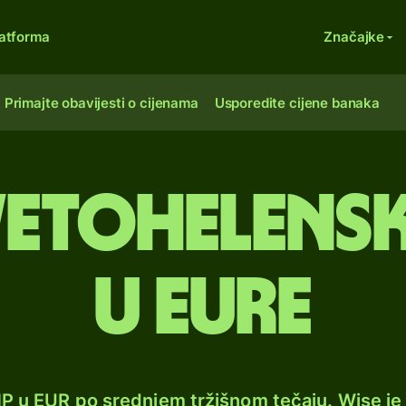
atforma
Značajke
Primajte obavijesti o cijenama
Usporedite cijene banaka
vetohelensk
u eure
HP u EUR po srednjem tržišnom tečaju. Wise j