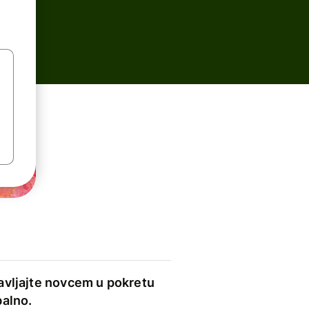
avljajte novcem u pokretu
balno.