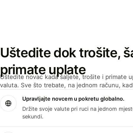
Uštedite dok trošite, ša
primate uplate
Uštedite novac kada šaljete, trošite i primate 
valuta. Sve što trebate, na jednom računu, ka
Upravljajte novcem u pokretu globalno.
Držite svoje valute pri ruci na jednom mjestu
sekundi.