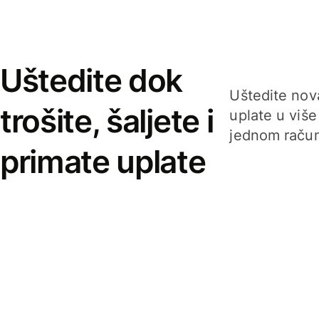
Uštedite dok
Uštedite nova
trošite, šaljete i
uplate u više
jednom račun
primate uplate