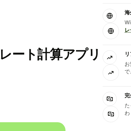
海
W
レ
替レート計算アプリ
リ
お
で
完
た
わ