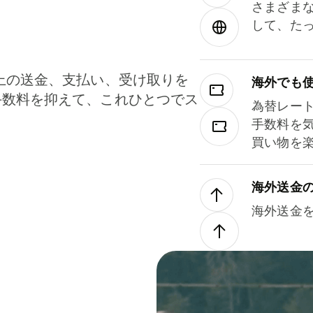
さまざま
して、た
上の送金、支払い、受け取りを
海外でも
手数料を抑えて、これひとつでス
為替レー
。
手数料を
買い物を
海外送金
海外送金