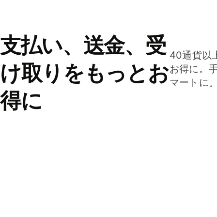
支払い、送金、受
40通貨以
け取りをもっとお
お得に。
マートに
得に