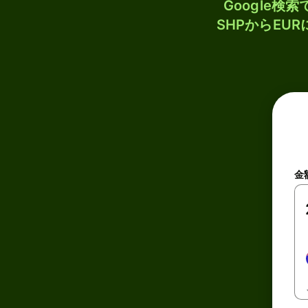
Google
SHPからEU
金