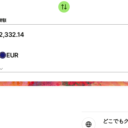
替額
EUR
どこでもグ⁠