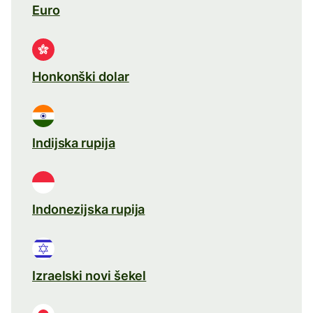
Euro
Honkonški dolar
Indijska rupija
Indonezijska rupija
Izraelski novi šekel