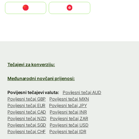
中国
中國香港特別行政區
Tečajevi za konverziju:
Međunarodni novčani prijenosi:
Povijesni tečajevi valuta:
Povijesni tečaj AUD
Povijesni tečaj GBP
Povijesni tečaj MXN
Povijesni tečaj EUR
Povijesni tečaj JPY
Povijesni tečaj CAD
Povijesni tečaj INR
Povijesni tečaj NZD
Povijesni tečaj ZAR
Povijesni tečaj SGD
Povijesni tečaj USD
Povijesni tečaj CHF
Povijesni tečaj IDR