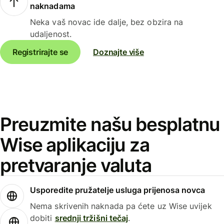
naknadama
Neka vaš novac ide dalje, bez obzira na
udaljenost.
Registrirajte se
Doznajte više
Preuzmite našu besplatnu
Wise aplikaciju za
pretvaranje valuta
Usporedite pružatelje usluga prijenosa novca
Nema skrivenih naknada pa ćete uz Wise uvijek
dobiti
srednji tržišni tečaj
.