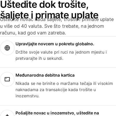
Uštedite dok trošite,
šaljete i primate uplate
Uštedite novac kada šaljete, trošite i primate uplate
u više od 40 valuta. Sve što trebate, na jednom
računu, kad god vam zatreba.
Upravljajte novcem u pokretu globalno.
Držite svoje valute pri ruci na jednom mjestu i
pretvarajte ih u sekundi.
Međunarodna debitna kartica
Nikada se ne brinite o maržama tečaja ili visokim
naknadama za transakcije kada trošite u
inozemstvu.
Pošaljite novac u inozemstvo, uštedite na