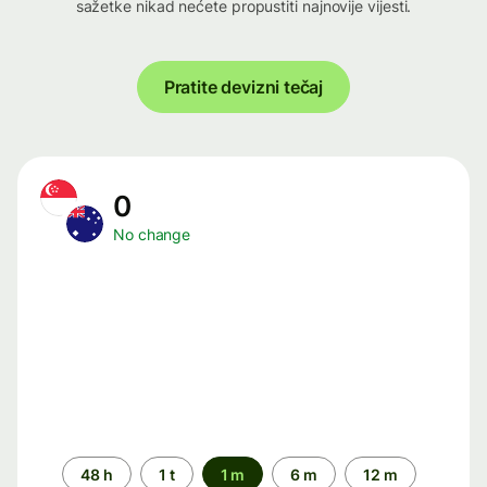
sažetke nikad nećete propustiti najnovije vijesti.
Pratite devizni tečaj
0
No change
Time
48 h
1 t
1 m
6 m
12 m