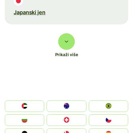
Japanski jen
Prikaži više
الإمارات العربية المتحدة
Australia
Brazil
България
Switzerland
Czechia