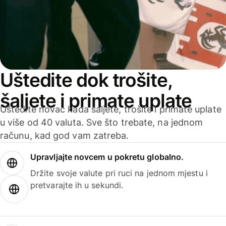
Uštedite dok trošite,
šaljete i primate uplate
Uštedite novac kada šaljete, trošite i primate uplate
u više od 40 valuta. Sve što trebate, na jednom
računu, kad god vam zatreba.
Upravljajte novcem u pokretu globalno.
Držite svoje valute pri ruci na jednom mjestu i
pretvarajte ih u sekundi.