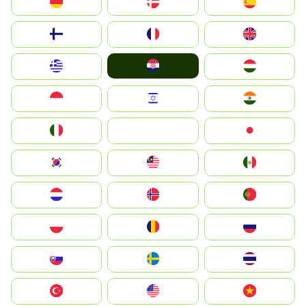
Deutschland
Denmark
España
Suomi
France
United Kingdom
Hrvatska
Greece
Magyarország
Indonesia
Israel
India
Italia
JA
Japan
South Korea
Malay
Mexico
Nederland
Norge
Portugal
Polska
România
Россия
Slovensko
Ruoŧŧa
ไทย
Türkiye
United States
Vietnam