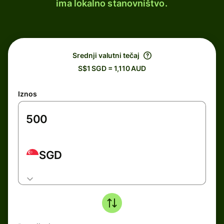
ima lokalno stanovništvo.
Srednji valutni tečaj
S$1 SGD = 1,110 AUD
Iznos
SGD