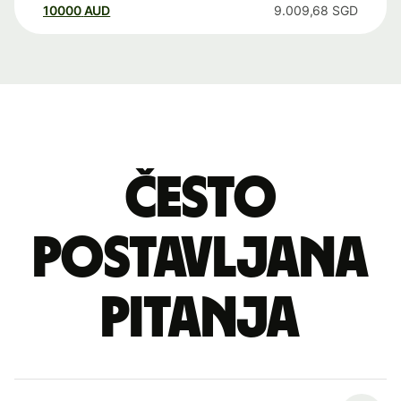
10000
AUD
9.009,68
SGD
Često
postavljana
pitanja