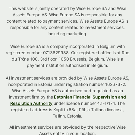
This website is jointly operated by Wise Europe SA and Wise
Assets Europe AS. Wise Europe SA is responsible for any
content related to payment services. Wise Assets Europe AS is
responsible for any content related to investment services,
including marketing.
Wise Europe SA is a company incorporated in Belgium with
registered number 0713629988. Our registered office is at Rue
du Trône 100, 3rd floor, 1050 Brussels, Belgium. Wise is a
payment institution authorised in Belgium.
All investment services are provided by Wise Assets Europe AS,
incorporated in Estonia under registration number 16267372.
Wise Assets Europe AS is authorised and regulated as an
investment firm by the
Estonian Financial Supervision and
Resolution Authority
under licence number 4.1-1/174. The
registered address is Kopli tn 68a, Põhja-Tallinna linnaosa,
Tallinn, Estonia.
All investment services are provided by the respective Wise
Assets
entity in your location
.