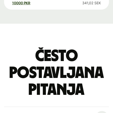
10000
PKR
341,02
SEK
Često
postavljana
pitanja