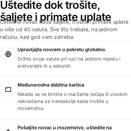
Uštedite dok trošite,
šaljete i primate uplate
Uštedite novac kada šaljete, trošite i primate uplate
u više od 40 valuta. Sve što trebate, na jednom
računu, kad god vam zatreba.
Upravljajte novcem u pokretu globalno.
Držite svoje valute pri ruci na jednom mjestu i
pretvarajte ih u sekundi.
Međunarodna debitna kartica
Nikada se ne brinite o maržama tečaja ili visokim
naknadama za transakcije kada trošite u
inozemstvu.
Pošaljite novac u inozemstvo, uštedite na