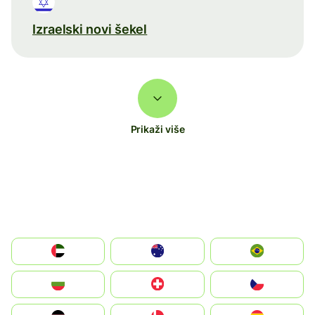
Izraelski novi šekel
Prikaži više
الإمارات العربية المتحدة
Australia
Brazil
България
Switzerland
Czechia