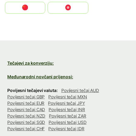
中国
中國香港特別行政區
Tečajevi za konverziju:
Međunarodni novčani prijenosi:
Povijesni tečajevi valuta:
Povijesni tečaj AUD
Povijesni tečaj GBP
Povijesni tečaj MXN
Povijesni tečaj EUR
Povijesni tečaj JPY
Povijesni tečaj CAD
Povijesni tečaj INR
Povijesni tečaj NZD
Povijesni tečaj ZAR
Povijesni tečaj SGD
Povijesni tečaj USD
Povijesni tečaj CHF
Povijesni tečaj IDR