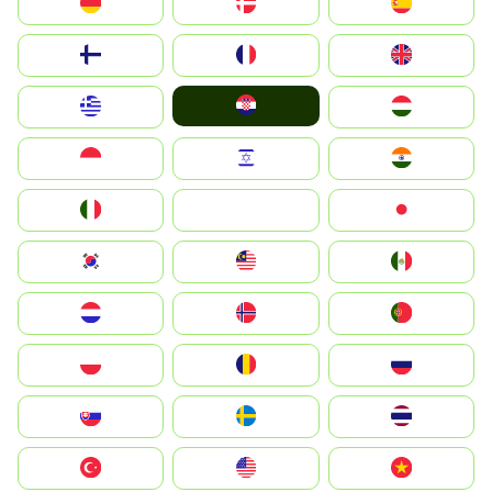
Deutschland
Denmark
España
Suomi
France
United Kingdom
Hrvatska
Greece
Magyarország
Indonesia
Israel
India
Italia
JA
Japan
South Korea
Malay
Mexico
Nederland
Norge
Portugal
Polska
România
Россия
Slovensko
Ruoŧŧa
ไทย
Türkiye
United States
Vietnam