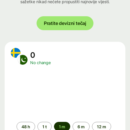
sažetke nikad nećete propustiti najnovije vijesti.
Pratite devizni tečaj
0
No change
Time
48 h
1 t
1 m
6 m
12 m