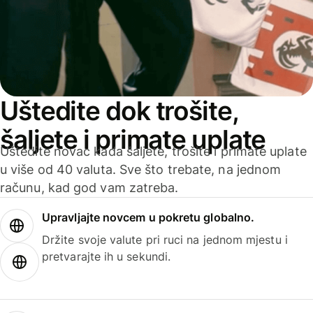
Uštedite dok trošite,
šaljete i primate uplate
Uštedite novac kada šaljete, trošite i primate uplate
u više od 40 valuta. Sve što trebate, na jednom
računu, kad god vam zatreba.
Upravljajte novcem u pokretu globalno.
Držite svoje valute pri ruci na jednom mjestu i
pretvarajte ih u sekundi.