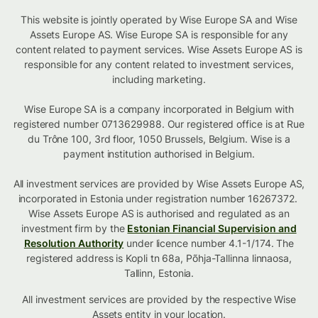
This website is jointly operated by Wise Europe SA and Wise
Assets Europe AS. Wise Europe SA is responsible for any
content related to payment services. Wise Assets Europe AS is
responsible for any content related to investment services,
including marketing.
Wise Europe SA is a company incorporated in Belgium with
registered number 0713629988. Our registered office is at Rue
du Trône 100, 3rd floor, 1050 Brussels, Belgium. Wise is a
payment institution authorised in Belgium.
All investment services are provided by Wise Assets Europe AS,
incorporated in Estonia under registration number 16267372.
Wise Assets Europe AS is authorised and regulated as an
investment firm by the
Estonian Financial Supervision and
Resolution Authority
under licence number 4.1-1/174. The
registered address is Kopli tn 68a, Põhja-Tallinna linnaosa,
Tallinn, Estonia.
All investment services are provided by the respective Wise
Assets
entity in your location
.