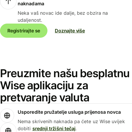
naknadama
Neka vaš novac ide dalje, bez obzira na
udaljenost.
Registrirajte se
Doznajte više
Preuzmite našu besplatnu
Wise aplikaciju za
pretvaranje valuta
Usporedite pružatelje usluga prijenosa novca
Nema skrivenih naknada pa ćete uz Wise uvijek
dobiti
srednji tržišni tečaj
.