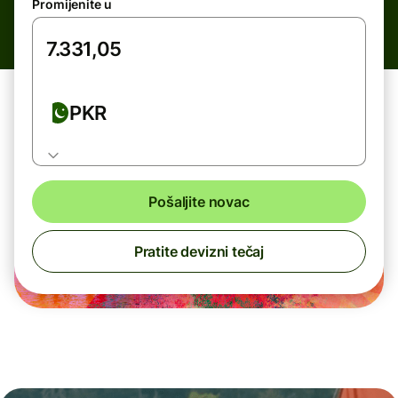
Promijenite u
PKR
Pošaljite novac
Pratite devizni tečaj