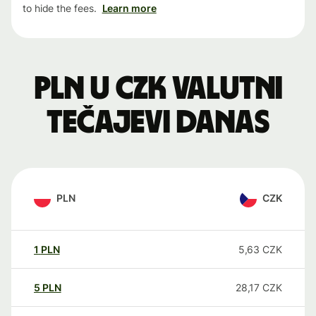
to hide the fees.
Learn more
PLN u CZK valutni
tečajevi danas
PLN
CZK
1
PLN
5,63
CZK
5
PLN
28,17
CZK