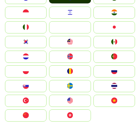
Indonesia
Israel
India
Italia
JA
Japan
South Korea
Malay
Mexico
Nederland
Norge
Portugal
Polska
România
Россия
Slovensko
Ruoŧŧa
ไทย
Türkiye
United States
Vietnam
中国
中國香港特別行政區