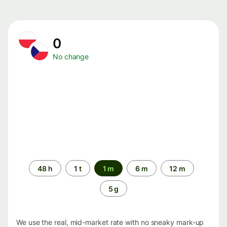
0
No change
Time
48 h
1 t
1 m
6 m
12 m
period
5 g
We use the real, mid-market rate with no sneaky mark-up