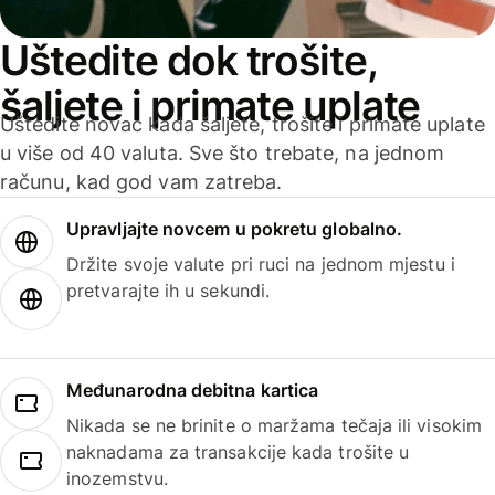
Uštedite dok trošite,
šaljete i primate uplate
Uštedite novac kada šaljete, trošite i primate uplate
u više od 40 valuta. Sve što trebate, na jednom
računu, kad god vam zatreba.
Upravljajte novcem u pokretu globalno.
Držite svoje valute pri ruci na jednom mjestu i
pretvarajte ih u sekundi.
Međunarodna debitna kartica
Nikada se ne brinite o maržama tečaja ili visokim
naknadama za transakcije kada trošite u
inozemstvu.