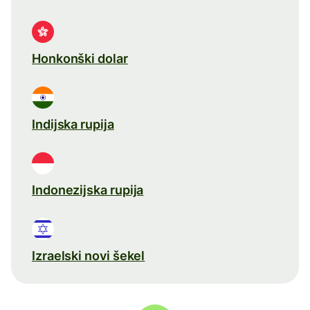
Honkonški dolar
Indijska rupija
Indonezijska rupija
Izraelski novi šekel