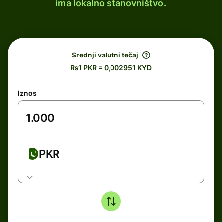
ima lokalno stanovništvo.
Srednji valutni tečaj
₨1 PKR = 0,002951 KYD
Iznos
PKR