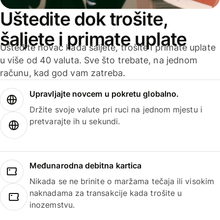
Uštedite dok trošite,
šaljete i primate uplate
Uštedite novac kada šaljete, trošite i primate uplate
u više od 40 valuta. Sve što trebate, na jednom
računu, kad god vam zatreba.
Upravljajte novcem u pokretu globalno.
Držite svoje valute pri ruci na jednom mjestu i
pretvarajte ih u sekundi.
Međunarodna debitna kartica
Nikada se ne brinite o maržama tečaja ili visokim
naknadama za transakcije kada trošite u
inozemstvu.