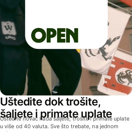
Uštedite dok trošite,
šaljete i primate uplate
Uštedite novac kada šaljete, trošite i primate uplate
u više od 40 valuta. Sve što trebate, na jednom