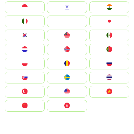
Indonesia
Israel
India
Italia
JA
Japan
South Korea
Malay
Mexico
Nederland
Norge
Portugal
Polska
România
Россия
Slovensko
Ruoŧŧa
ไทย
Türkiye
United States
Vietnam
中国
中國香港特別行政區