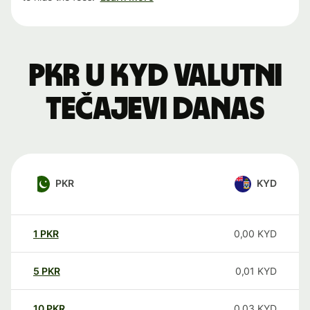
PKR u KYD valutni
tečajevi danas
PKR
KYD
1
PKR
0,00
KYD
5
PKR
0,01
KYD
10
PKR
0,03
KYD