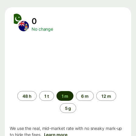
0
No change
Time
48 h
1 t
1 m
6 m
12 m
period
5 g
We use the real, mid-market rate with no sneaky mark-up
to hide the fees.
Learn more