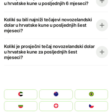
u hrvatske kune u posljednjih 6 mjeseci?
Koliki su bili najniži tečajevi novozelandski
dolar u hrvatske kune u posljednjih šest
mjeseci?
Koliki je prosječni tečaj novozelandski dolar
u hrvatske kune za posljednjih šest
mjeseci?
الإمارات العربية المتحدة
Australia
Brazil
България
Switzerland
Czechia