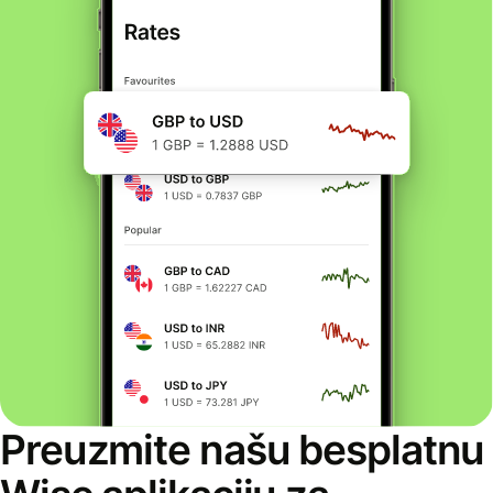
Preuzmite našu besplatnu