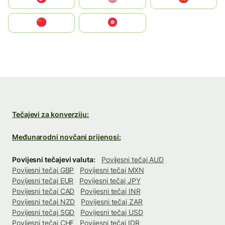
中国
中國香港特別行政區
Tečajevi za konverziju:
Međunarodni novčani prijenosi:
Povijesni tečajevi valuta:
Povijesni tečaj AUD
Povijesni tečaj GBP
Povijesni tečaj MXN
Povijesni tečaj EUR
Povijesni tečaj JPY
Povijesni tečaj CAD
Povijesni tečaj INR
Povijesni tečaj NZD
Povijesni tečaj ZAR
Povijesni tečaj SGD
Povijesni tečaj USD
Povijesni tečaj CHF
Povijesni tečaj IDR