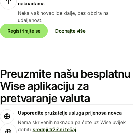
naknadama
Neka vaš novac ide dalje, bez obzira na
udaljenost.
Registrirajte se
Doznajte više
Preuzmite našu besplatnu
Wise aplikaciju za
pretvaranje valuta
Usporedite pružatelje usluga prijenosa novca
Nema skrivenih naknada pa ćete uz Wise uvijek
dobiti
srednji tržišni tečaj
.