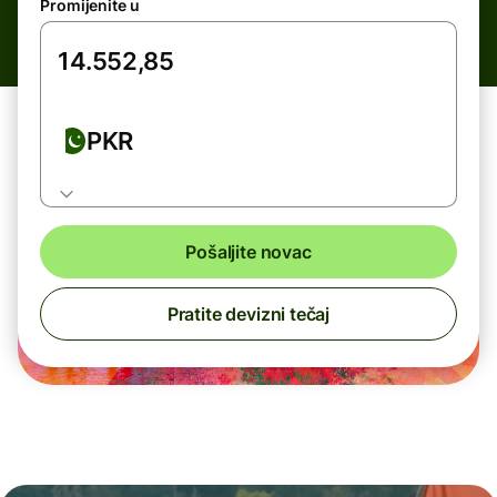
Promijenite u
PKR
Pošaljite novac
Pratite devizni tečaj