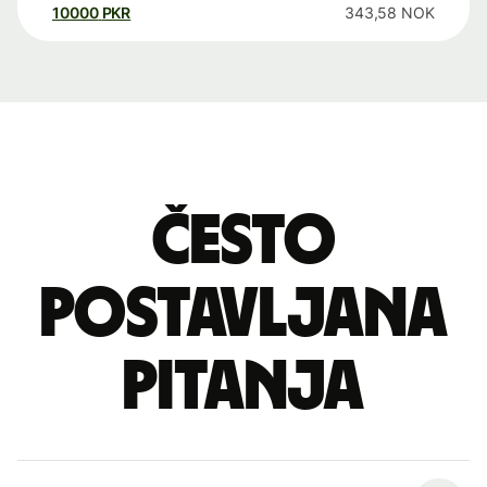
10000
PKR
343,58
NOK
Često
postavljana
pitanja