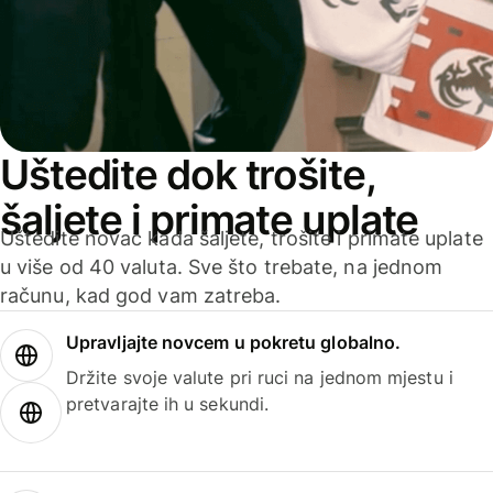
Uštedite dok trošite,
šaljete i primate uplate
Uštedite novac kada šaljete, trošite i primate uplate
u više od 40 valuta. Sve što trebate, na jednom
računu, kad god vam zatreba.
Upravljajte novcem u pokretu globalno.
Držite svoje valute pri ruci na jednom mjestu i
pretvarajte ih u sekundi.