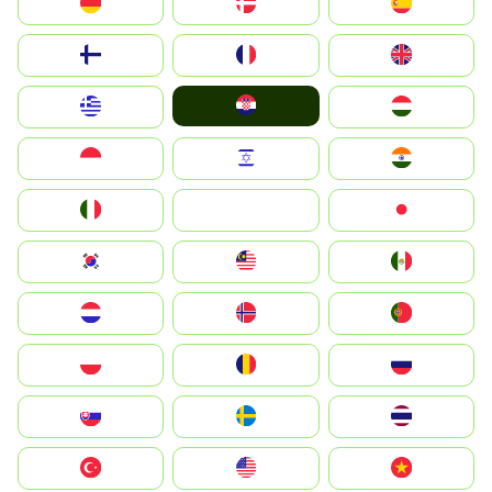
Deutschland
Denmark
España
Suomi
France
United Kingdom
Hrvatska
Greece
Magyarország
Indonesia
Israel
India
Italia
JA
Japan
South Korea
Malay
Mexico
Nederland
Norge
Portugal
Polska
România
Россия
Slovensko
Ruoŧŧa
ไทย
Türkiye
United States
Vietnam