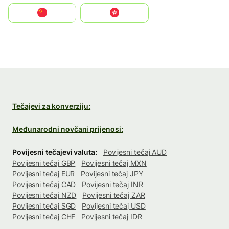
中国
中國香港特別行政區
Tečajevi za konverziju:
Međunarodni novčani prijenosi:
Povijesni tečajevi valuta:
Povijesni tečaj AUD
Povijesni tečaj GBP
Povijesni tečaj MXN
Povijesni tečaj EUR
Povijesni tečaj JPY
Povijesni tečaj CAD
Povijesni tečaj INR
Povijesni tečaj NZD
Povijesni tečaj ZAR
Povijesni tečaj SGD
Povijesni tečaj USD
Povijesni tečaj CHF
Povijesni tečaj IDR