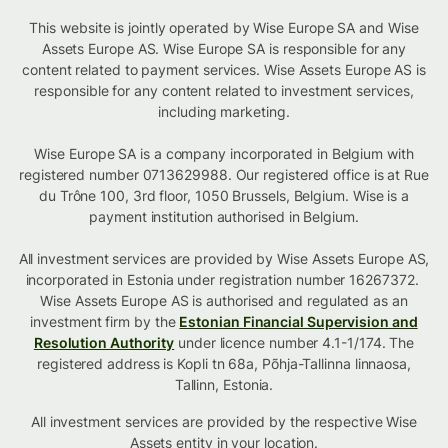
This website is jointly operated by Wise Europe SA and Wise
Assets Europe AS. Wise Europe SA is responsible for any
content related to payment services. Wise Assets Europe AS is
responsible for any content related to investment services,
including marketing.
Wise Europe SA is a company incorporated in Belgium with
registered number 0713629988. Our registered office is at Rue
du Trône 100, 3rd floor, 1050 Brussels, Belgium. Wise is a
payment institution authorised in Belgium.
All investment services are provided by Wise Assets Europe AS,
incorporated in Estonia under registration number 16267372.
Wise Assets Europe AS is authorised and regulated as an
investment firm by the
Estonian Financial Supervision and
Resolution Authority
under licence number 4.1-1/174. The
registered address is Kopli tn 68a, Põhja-Tallinna linnaosa,
Tallinn, Estonia.
All investment services are provided by the respective Wise
Assets
entity in your location
.