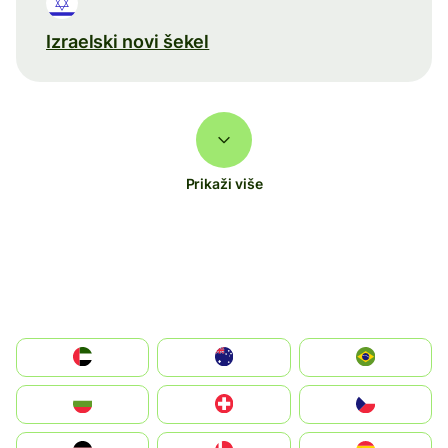
Izraelski novi šekel
Prikaži više
الإمارات العربية المتحدة
Australia
Brazil
България
Switzerland
Czechia