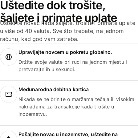
Uštedite dok trošite,
šaljete i primate uplate
Uštedite novac kada šaljete, trošite i primate uplate
u više od 40 valuta. Sve što trebate, na jednom
računu, kad god vam zatreba.
Upravljajte novcem u pokretu globalno.
Držite svoje valute pri ruci na jednom mjestu i
pretvarajte ih u sekundi.
Međunarodna debitna kartica
Nikada se ne brinite o maržama tečaja ili visokim
naknadama za transakcije kada trošite u
inozemstvu.
Pošaljite novac u inozemstvo, uštedite na