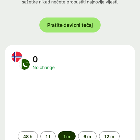
sažetke nikad nećete propustiti najnovije vijesti.
Pratite devizni tečaj
0
No change
Time
48 h
1 t
1 m
6 m
12 m