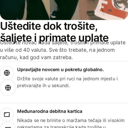
Uštedite dok trošite,
šaljete i primate uplate
Uštedite novac kada šaljete, trošite i primate uplate
u više od 40 valuta. Sve što trebate, na jednom
računu, kad god vam zatreba.
Upravljajte novcem u pokretu globalno.
Držite svoje valute pri ruci na jednom mjestu i
pretvarajte ih u sekundi.
Međunarodna debitna kartica
Nikada se ne brinite o maržama tečaja ili visokim
naknadama za transakcije kada trošite u