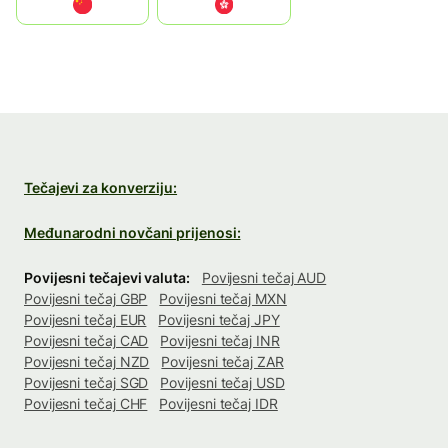
中国
中國香港特別行政區
Tečajevi za konverziju:
Međunarodni novčani prijenosi:
Povijesni tečajevi valuta:
Povijesni tečaj AUD
Povijesni tečaj GBP
Povijesni tečaj MXN
Povijesni tečaj EUR
Povijesni tečaj JPY
Povijesni tečaj CAD
Povijesni tečaj INR
Povijesni tečaj NZD
Povijesni tečaj ZAR
Povijesni tečaj SGD
Povijesni tečaj USD
Povijesni tečaj CHF
Povijesni tečaj IDR