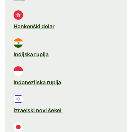
Honkonški dolar
Indijska rupija
Indonezijska rupija
Izraelski novi šekel