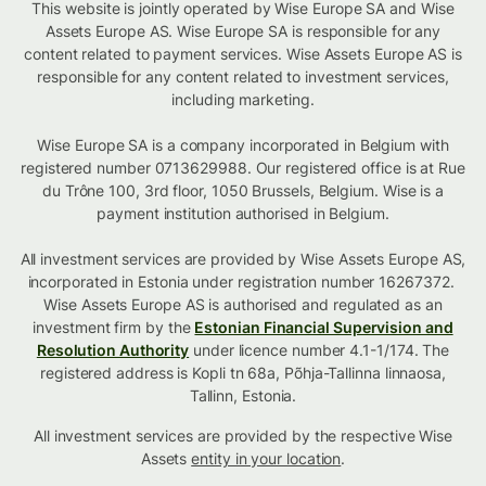
This website is jointly operated by Wise Europe SA and Wise
Assets Europe AS. Wise Europe SA is responsible for any
content related to payment services. Wise Assets Europe AS is
responsible for any content related to investment services,
including marketing.
Wise Europe SA is a company incorporated in Belgium with
registered number 0713629988. Our registered office is at Rue
du Trône 100, 3rd floor, 1050 Brussels, Belgium. Wise is a
payment institution authorised in Belgium.
All investment services are provided by Wise Assets Europe AS,
incorporated in Estonia under registration number 16267372.
Wise Assets Europe AS is authorised and regulated as an
investment firm by the
Estonian Financial Supervision and
Resolution Authority
under licence number 4.1-1/174. The
registered address is Kopli tn 68a, Põhja-Tallinna linnaosa,
Tallinn, Estonia.
All investment services are provided by the respective Wise
Assets
entity in your location
.