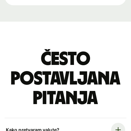
Često
postavljana
pitanja
Kako pretvaram valute?