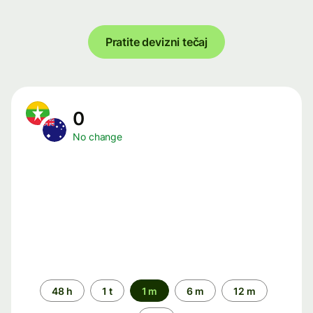
Pratite devizni tečaj
0
No change
Time
48 h
1 t
1 m
6 m
12 m
period