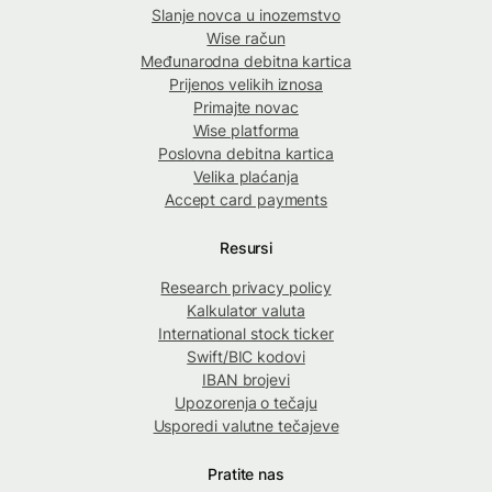
Slanje novca u inozemstvo
Wise račun
Međunarodna debitna kartica
Prijenos velikih iznosa
Primajte novac
Wise platforma
Poslovna debitna kartica
Velika plaćanja
Accept card payments
Resursi
Research privacy policy
Kalkulator valuta
International stock ticker
Swift/BIC kodovi
IBAN brojevi
Upozorenja o tečaju
Usporedi valutne tečajeve
Pratite nas