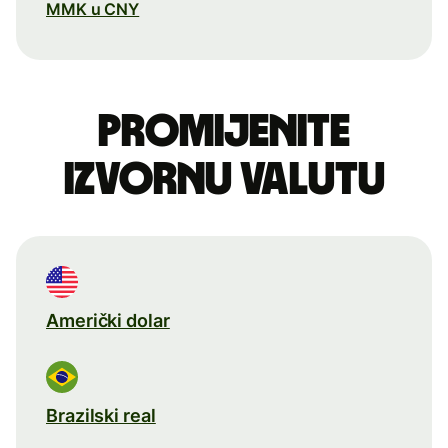
MMK u CNY
Promijenite
izvornu valutu
Američki dolar
Brazilski real