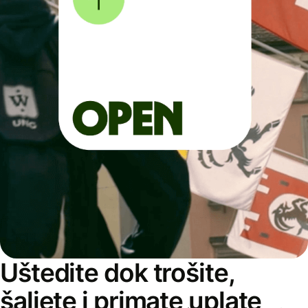
Uštedite dok trošite,
šaljete i primate uplate