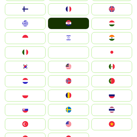
Suomi
France
United Kingdom
Hrvatska
Greece
Magyarország
Indonesia
Israel
India
Italia
JA
Japan
South Korea
Malay
Mexico
Nederland
Norge
Portugal
Polska
România
Россия
Slovensko
Ruoŧŧa
ไทย
Türkiye
United States
Vietnam