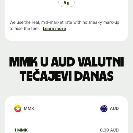
5 g
We use the real, mid-market rate with no sneaky mark-up
to hide the fees.
Learn more
MMK u AUD valutni
tečajevi danas
MMK
AUD
1
MMK
0,00
AUD